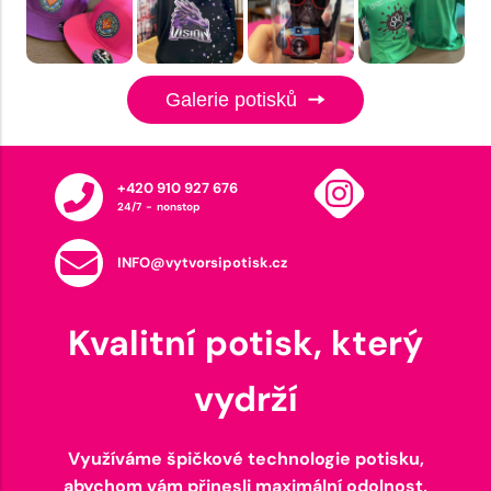
Galerie potisků
+420 910 927 676
24/7 - nonstop
INFO@vytvorsipotisk.cz
Kvalitní potisk, který
vydrží
Využíváme špičkové technologie potisku,
abychom vám přinesli maximální odolnost,