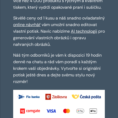
více než 4 000 produktů s rychlým a kvalitním
tiskem, který vydrží opakované praní i sušičku.
Skvělé ceny od 1 kusu a náš snadno ovladatelný
online návrhář
vám umožní snadno editovat
vlastní potisk. Navíc nabízíme
AI technologii
pro
generování vlastních obrázků i opravu
nahraných obrázků.
Náš tým odborníků je vám k dispozici 19 hodin
denně na chatu a rád vám poradí s každým
krokem vaší objednávky. Vytvořte si originální
potisk ještě dnes a dejte svému stylu nový
rozměr!