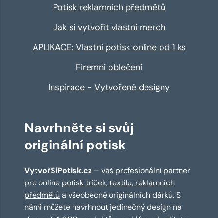
Potisk reklamních předmětů
Jak si vytvořit vlastní merch
APLIKACE: Vlastní potisk online od 1 ks
Firemní oblečení
Inspirace - Vytvořené designy
Navrhněte si svůj
originální potisk
VytvořSiPotisk.cz
– váš profesionální partner
pro online
potisk triček
,
textilu
,
reklamních
předmětů
a všeobecně originálních dárků. S
námi můžete navrhnout jedinečný design na