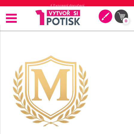
⚡ Expresní doručení
0