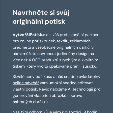
Navrhněte si svůj
originální potisk
VytvořSiPotisk.cz
– váš profesionální partner
pro online
potisk triček
,
textilu
,
reklamních
předmětů
a všeobecně originálních dárků. S
námi můžete navrhnout jedinečný design na
více než 4 000 produktů s rychlým a kvalitním
tiskem, který vydrží opakované praní i sušičku.
Skvělé ceny od 1 kusu a náš snadno ovladatelný
online návrhář
vám umožní snadno editovat
vlastní potisk. Navíc nabízíme
AI technologii
pro
generování vlastních obrázků i opravu
nahraných obrázků.
Náš tým odborníků je vám k dispozici 19 hodin