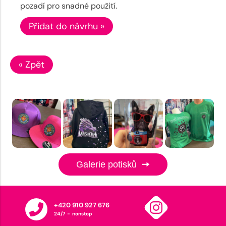
pozadí pro snadné použití.
Přidat do návrhu »
« Zpět
Galerie potisků
+420 910 927 676
24/7 - nonstop