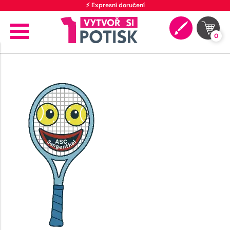
⚡ Expresní doručení
0