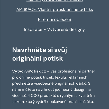
APLIKACE: Vlastní potisk online od 1 ks
Firemní oblečení
Inspirace - Vytvořené designy
Navrhněte si svůj
originální potisk
VytvořSiPotisk.cz
– váš profesionální partner
pro online
potisk triček
,
textilu
,
reklamních
předmětů
a všeobecně originálních dárků. S
námi můžete navrhnout jedinečný design na
více než 4 000 produktů s rychlým a kvalitním
tiskem, který vydrží opakované praní i sušičku.