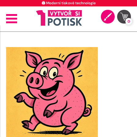
🖨️ Moderní tiskové technologie
0