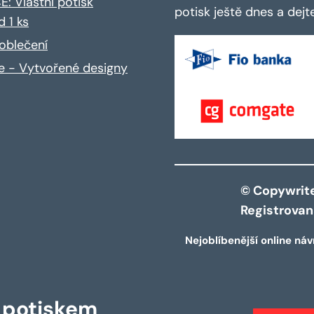
: Vlastní potisk
potisk ještě dnes a dej
d 1 ks
oblečení
ce - Vytvořené designy
© Copywrite 
Registrova
Nejoblíbenější online náv
s potiskem