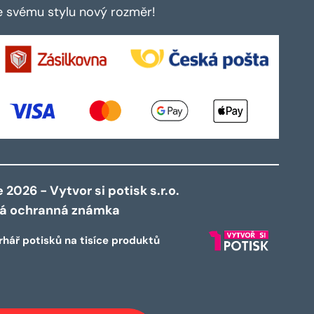
te svému stylu nový rozměr!
2026 - Vytvor si potisk s.r.o.
ná ochranná známka
rhář potisků na tisíce produktů