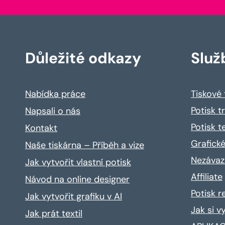
Důležité odkazy
Služ
Nabídka práce
Tiskové
Potisk t
Napsali o nás
Potisk t
Kontakt
Grafické
Naše tiskárna – Příběh a vize
Nezávaz
Jak vytvořit vlastní potisk
Affiliate
Návod na online designer
Potisk 
Jak vytvořit grafiku v AI
Jak si v
Jak prát textil