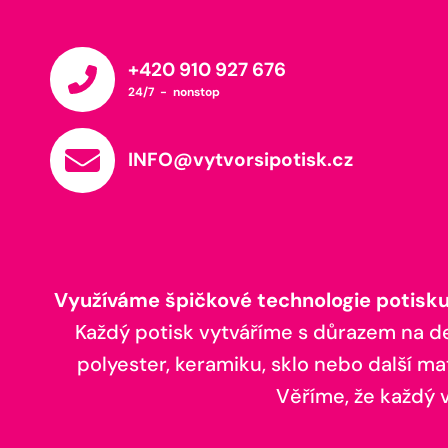
+420 910 927 676
24/7 - nonstop
INFO@vytvorsipotisk.cz
Využíváme špičkové technologie potisku,
Každý potisk vytváříme s důrazem na deta
polyester, keramiku, sklo nebo další ma
Věříme, že každý vá