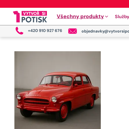
Všechny produkty
Služb
+420 910 927 676
objednavky@vytvorsipo