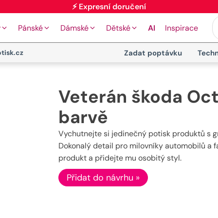
⚡ Expresní doručení
y
Pánské
Dámské
Dětské
AI
Inspirace
tisk.cz
Zadat poptávku
Techn
Veterán škoda Oct
barvě
Vychutnejte si jedinečný potisk produktů s g
Dokonalý detail pro milovníky automobilů a f
produkt a přidejte mu osobitý styl.
Přidat do návrhu »