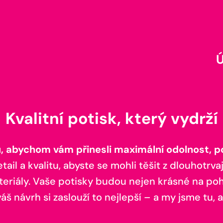
Kvalitní potisk, který vydrží
 abychom vám přinesli maximální odolnost, poh
il a kvalitu, abyste se mohli těšit z dlouhotrvaj
teriály. Vaše potisky budou nejen krásné na pohl
š návrh si zaslouží to nejlepší – a my jsme tu, a