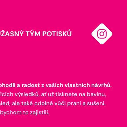
ÚŽASNÝ TÝM POTISKŮ
odlí a radost z vašich vlastních návrhů.
ících výsledků, ať už tisknete na bavlnu,
ed, ale také odolné vůči praní a sušení.
bychom to zajistili.