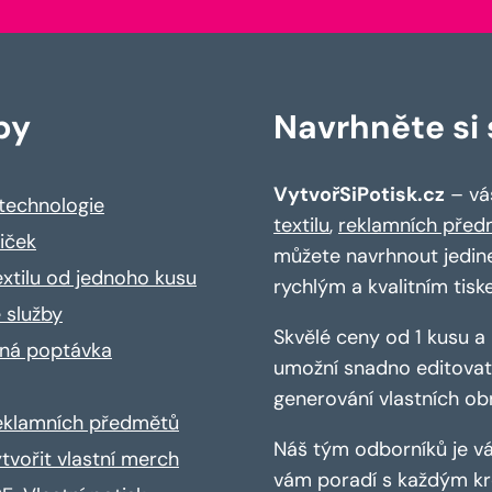
by
Navrhněte si s
VytvořSiPotisk.cz
– váš
 technologie
textilu
,
reklamních před
riček
můžete navrhnout jedin
extilu od jednoho kusu
rychlým a kvalitním tisk
 služby
Skvělé ceny od 1 kusu 
ná poptávka
umožní snadno editovat 
generování vlastních ob
reklamních předmětů
Náš tým odborníků je vá
ytvořit vlastní merch
vám poradí s každým kro