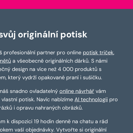
vůj originální potisk
 profesionální partner pro online
potisk triček
,
mětů
a všeobecně originálních dárků. S námi
ečný design na více než 4 000 produktů s
em, který vydrží opakované praní i sušičku.
a náš snadno ovladatelný
online návrhář
vám
vlastní potisk. Navíc nabízíme
AI technologii
pro
rázků i opravu nahraných obrázků.
m k dispozici 19 hodin denně na chatu a rád
kem vaší objednávky. Vytvořte si originální