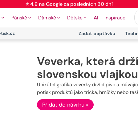
⭐ 4.9 na Google za posledních 30 dní
y
Pánské
Dámské
Dětské
AI
Inspirace
tisk.cz
Zadat poptávku
Techn
Veverka, která drž
slovenskou vlajko
Unikátní grafika veverky držící pivo a mávajíc
potisk produktů jako trička, hrníčky nebo taš
Přidat do návrhu »