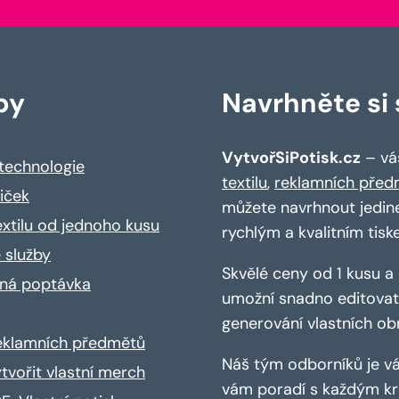
by
Navrhněte si s
VytvořSiPotisk.cz
– váš
 technologie
textilu
,
reklamních před
riček
můžete navrhnout jedin
extilu od jednoho kusu
rychlým a kvalitním tisk
 služby
Skvělé ceny od 1 kusu 
ná poptávka
umožní snadno editovat 
generování vlastních ob
reklamních předmětů
Náš tým odborníků je vá
ytvořit vlastní merch
vám poradí s každým kro