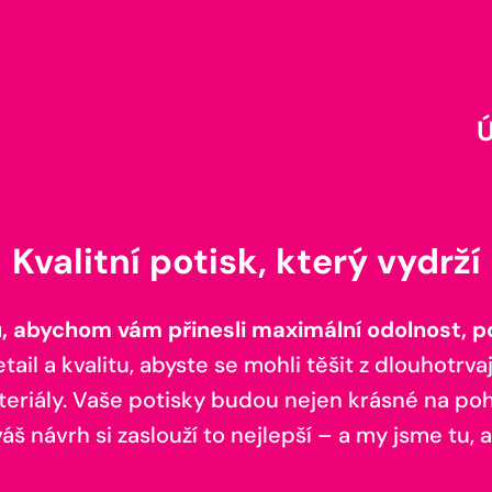
Kvalitní potisk, který vydrží
 abychom vám přinesli maximální odolnost, poh
il a kvalitu, abyste se mohli těšit z dlouhotrvaj
teriály. Vaše potisky budou nejen krásné na pohl
š návrh si zaslouží to nejlepší – a my jsme tu, a