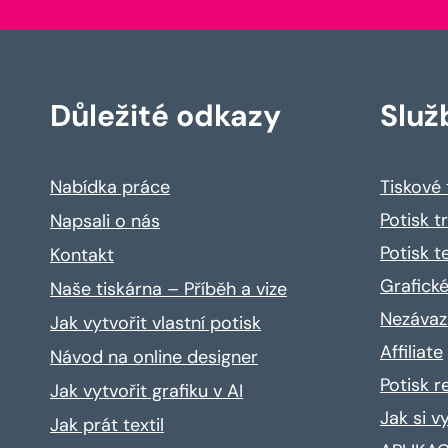
Důležité odkazy
Služ
Nabídka práce
Tiskové
Potisk t
Napsali o nás
Potisk t
Kontakt
Grafické
Naše tiskárna – Příběh a vize
Nezávaz
Jak vytvořit vlastní potisk
Affiliate
Návod na online designer
Potisk 
Jak vytvořit grafiku v AI
Jak si v
Jak prát textil