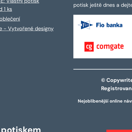
: Vlastní potisk
potisk ještě dnes a dej
d 1 ks
oblečení
ce - Vytvořené designy
© Copywrite 
Registrova
Nejoblíbenější online náv
s potiskem