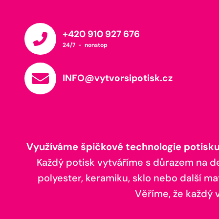
+420 910 927 676
24/7 - nonstop
INFO@vytvorsipotisk.cz
Využíváme špičkové technologie potisku,
Každý potisk vytváříme s důrazem na deta
polyester, keramiku, sklo nebo další ma
Věříme, že každý vá