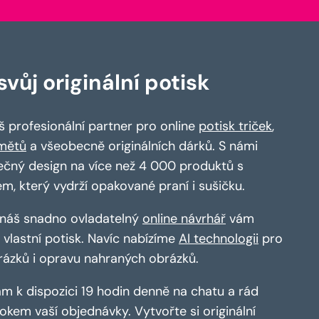
vůj originální potisk
 profesionální partner pro online
potisk triček
,
mětů
a všeobecně originálních dárků. S námi
ečný design na více než 4 000 produktů s
em, který vydrží opakované praní i sušičku.
a náš snadno ovladatelný
online návrhář
vám
vlastní potisk. Navíc nabízíme
AI technologii
pro
rázků i opravu nahraných obrázků.
m k dispozici 19 hodin denně na chatu a rád
kem vaší objednávky. Vytvořte si originální