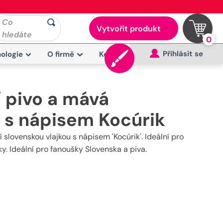
Co
Vytvořit produkt
hledáte
0
Přihlásit se
ologie
O firmě
Kontakt
í pivo a mává
u s nápisem Kocúrik
í slovenskou vlajkou s nápisem 'Kocúrik'. Ideální pro
ky. Ideální pro fanoušky Slovenska a piva.