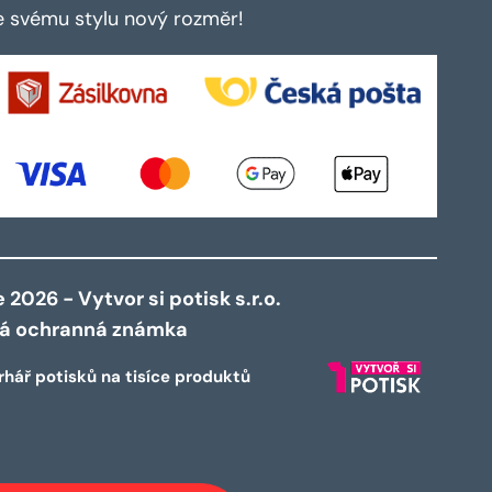
te svému stylu nový rozměr!
2026 - Vytvor si potisk s.r.o.
ná ochranná známka
rhář potisků na tisíce produktů