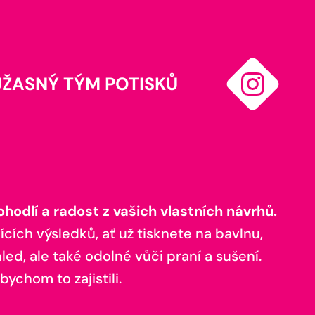
ÚŽASNÝ TÝM POTISKŮ
odlí a radost z vašich vlastních návrhů.
ících výsledků, ať už tisknete na bavlnu,
ed, ale také odolné vůči praní a sušení.
bychom to zajistili.