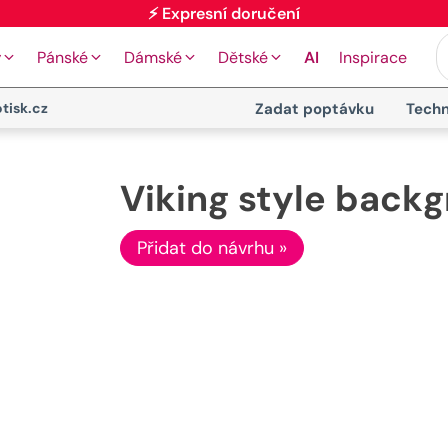
⚡ Expresní doručení
y
Pánské
Dámské
Dětské
AI
Inspirace
tisk.cz
Zadat poptávku
Techn
Viking style back
Přidat do návrhu »