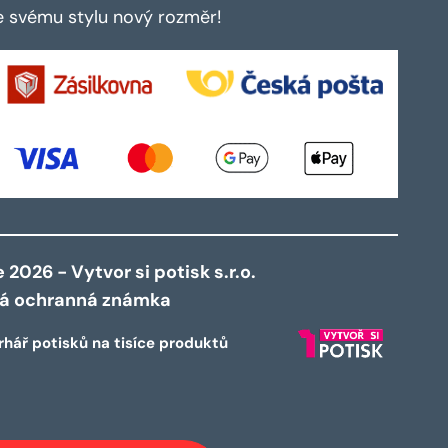
te svému stylu nový rozměr!
2026 - Vytvor si potisk s.r.o.
ná ochranná známka
rhář potisků na tisíce produktů