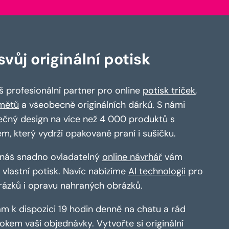
vůj originální potisk
 profesionální partner pro online
potisk triček
,
mětů
a všeobecně originálních dárků. S námi
ečný design na více než 4 000 produktů s
em, který vydrží opakované praní i sušičku.
a náš snadno ovladatelný
online návrhář
vám
vlastní potisk. Navíc nabízíme
AI technologii
pro
rázků i opravu nahraných obrázků.
m k dispozici 19 hodin denně na chatu a rád
kem vaší objednávky. Vytvořte si originální