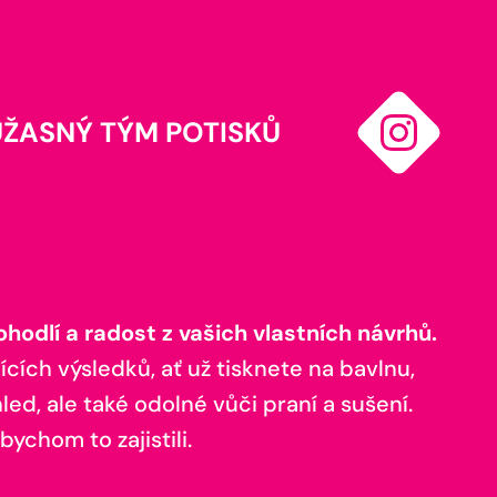
ÚŽASNÝ TÝM POTISKŮ
odlí a radost z vašich vlastních návrhů.
ících výsledků, ať už tisknete na bavlnu,
ed, ale také odolné vůči praní a sušení.
bychom to zajistili.