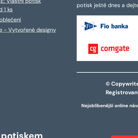
: Vlastní potisk
potisk ještě dnes a dej
d 1 ks
oblečení
ce - Vytvořené designy
© Copywrite 
Registrova
Nejoblíbenější online náv
s potiskem