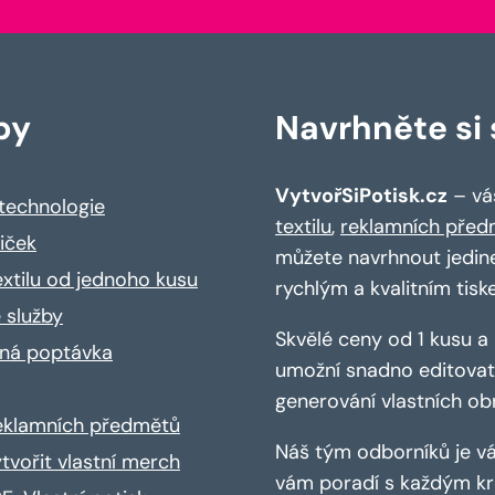
by
Navrhněte si s
VytvořSiPotisk.cz
– váš
 technologie
textilu
,
reklamních před
riček
můžete navrhnout jedin
extilu od jednoho kusu
rychlým a kvalitním tisk
 služby
Skvělé ceny od 1 kusu 
ná poptávka
umožní snadno editovat 
generování vlastních ob
reklamních předmětů
Náš tým odborníků je vá
ytvořit vlastní merch
vám poradí s každým kro