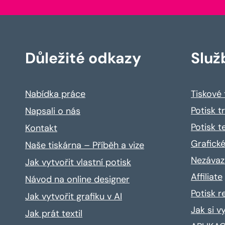
Důležité odkazy
Služ
Nabídka práce
Tiskové
Potisk t
Napsali o nás
Potisk t
Kontakt
Grafické
Naše tiskárna – Příběh a vize
Nezávaz
Jak vytvořit vlastní potisk
Affiliate
Návod na online designer
Potisk 
Jak vytvořit grafiku v AI
Jak si v
Jak prát textil