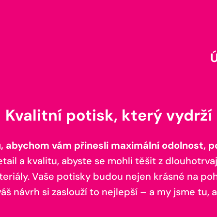
Kvalitní potisk, který vydrží
 abychom vám přinesli maximální odolnost, poh
il a kvalitu, abyste se mohli těšit z dlouhotrvaj
teriály. Vaše potisky budou nejen krásné na pohl
š návrh si zaslouží to nejlepší – a my jsme tu, a