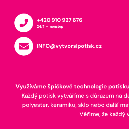
+420 910 927 676
24/7 - nonstop
INFO@vytvorsipotisk.cz
Využíváme špičkové technologie potisku,
Každý potisk vytváříme s důrazem na deta
polyester, keramiku, sklo nebo další ma
Věříme, že každý vá