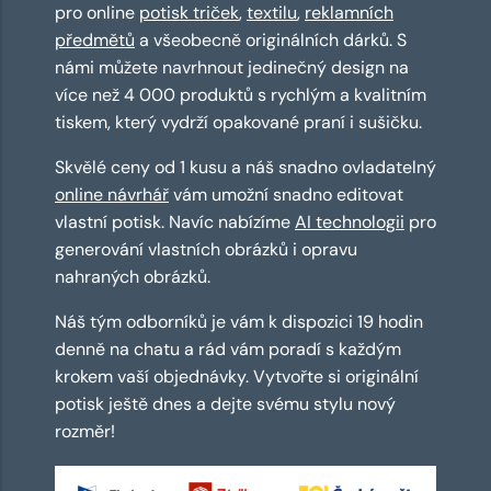
pro online
potisk triček
,
textilu
,
reklamních
předmětů
a všeobecně originálních dárků. S
námi můžete navrhnout jedinečný design na
více než 4 000 produktů s rychlým a kvalitním
tiskem, který vydrží opakované praní i sušičku.
Skvělé ceny od 1 kusu a náš snadno ovladatelný
online návrhář
vám umožní snadno editovat
vlastní potisk. Navíc nabízíme
AI technologii
pro
generování vlastních obrázků i opravu
nahraných obrázků.
Náš tým odborníků je vám k dispozici 19 hodin
denně na chatu a rád vám poradí s každým
krokem vaší objednávky. Vytvořte si originální
potisk ještě dnes a dejte svému stylu nový
rozměr!