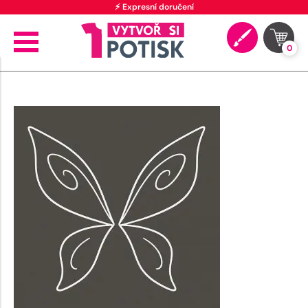
⚡ Expresní doručení
0