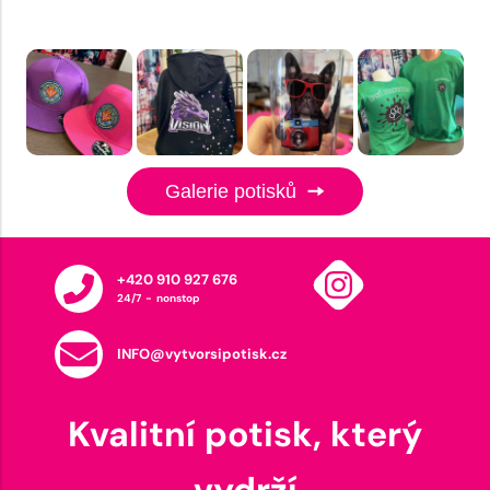
Galerie potisků
+420 910 927 676
24/7 - nonstop
INFO@vytvorsipotisk.cz
Kvalitní potisk, který
vydrží