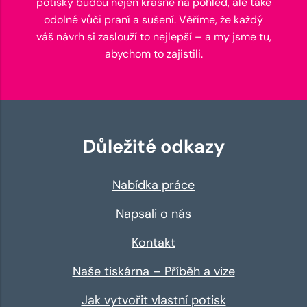
potisky budou nejen krásné na pohled, ale také
odolné vůči praní a sušení. Věříme, že každý
váš návrh si zaslouží to nejlepší – a my jsme tu,
abychom to zajistili.
Důležité odkazy
Nabídka práce
Napsali o nás
Kontakt
Naše tiskárna – Příběh a vize
Jak vytvořit vlastní potisk