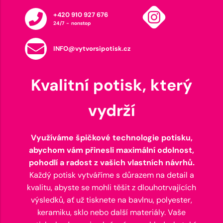
+420 910 927 676
24/7 - nonstop
INFO@vytvorsipotisk.cz
Kvalitní potisk, který
vydrží
Využíváme špičkové technologie potisku,
abychom vám přinesli maximální odolnost,
pohodlí a radost z vašich vlastních návrhů.
Každý potisk vytváříme s důrazem na detail a
kvalitu, abyste se mohli těšit z dlouhotrvajících
výsledků, ať už tisknete na bavlnu, polyester,
keramiku, sklo nebo další materiály. Vaše