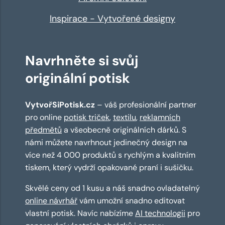
Inspirace - Vytvořené designy
Navrhněte si svůj
originální potisk
VytvořSiPotisk.cz
– váš profesionální partner
pro online
potisk triček
,
textilu
,
reklamních
předmětů
a všeobecně originálních dárků. S
námi můžete navrhnout jedinečný design na
více než 4 000 produktů s rychlým a kvalitním
tiskem, který vydrží opakované praní i sušičku.
Skvělé ceny od 1 kusu a náš snadno ovladatelný
online návrhář
vám umožní snadno editovat
vlastní potisk. Navíc nabízíme
AI technologii
pro