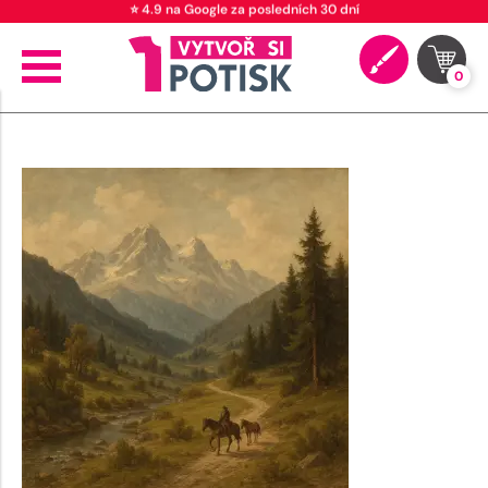
⭐ 4.9 na Google za posledních 30 dní
0