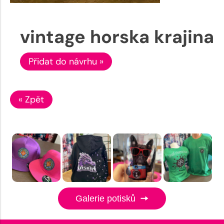
vintage horska krajina
Přidat do návrhu »
« Zpět
Galerie potisků