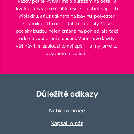
Každý potisk vytváříme s důrazem na detail a
kvalitu, abyste se mohli těšit z dlouhotrvajících
výsledků, ať už tisknete na bavlnu, polyester,
keramiku, sklo nebo další materiály. Vaše
potisky budou nejen krásné na pohled, ale také
odolné vůči praní a sušení. Věříme, že každý
váš návrh si zaslouží to nejlepší – a my jsme tu,
abychom to zajistili.
Důležité odkazy
Nabídka práce
Napsali o nás