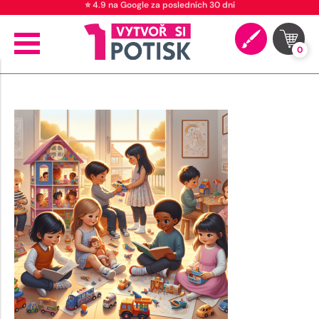
⭐ 4.9 na Google za posledních 30 dní
0