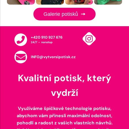
Galerie potisků
+420 910 927 676
24/7 - nonstop
INFO@vytvorsipotisk.cz
Kvalitní potisk, který
vydrží
Využíváme špičkové technologie potisku,
abychom vám přinesli maximální odolnost,
pohodlí a radost z vašich vlastních návrhů.