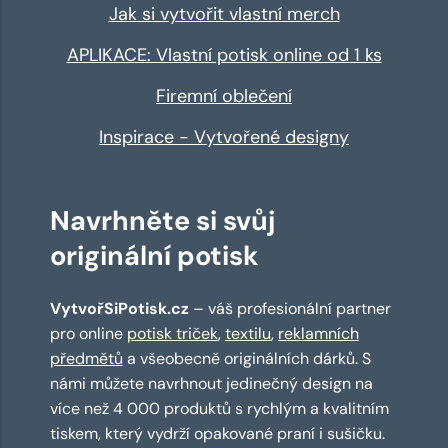
Jak si vytvořit vlastní merch
APLIKACE: Vlastní potisk online od 1 ks
Firemní oblečení
Inspirace - Vytvořené designy
Navrhněte si svůj
originální potisk
VytvořSiPotisk.cz
– váš profesionální partner
pro online
potisk triček
,
textilu
,
reklamních
předmětů
a všeobecně originálních dárků. S
námi můžete navrhnout jedinečný design na
více než 4 000 produktů s rychlým a kvalitním
tiskem, který vydrží opakované praní i sušičku.