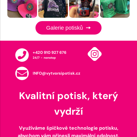
Galerie potisků
+420 910 927 676
24/7 - nonstop
INFO@vytvorsipotisk.cz
Kvalitní potisk, který
vydrží
Využíváme špičkové technologie potisku,
abychom vám přinesli maximální odolnost,