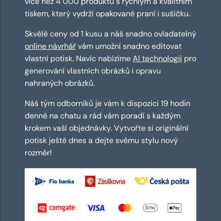
více než 4 000 produktů s rychlým a kvalitním
tiskem, který vydrží opakované praní i sušičku.
Skvělé ceny od 1 kusu a náš snadno ovladatelný
online návrhář
vám umožní snadno editovat
vlastní potisk. Navíc nabízíme
AI technologii
pro
generování vlastních obrázků i opravu
nahraných obrázků.
Náš tým odborníků je vám k dispozici 19 hodin
denně na chatu a rád vám poradí s každým
krokem vaší objednávky. Vytvořte si originální
potisk ještě dnes a dejte svému stylu nový
rozměr!