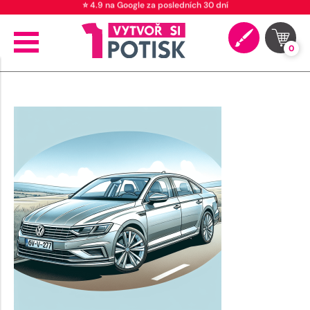
⭐ 4.9 na Google za posledních 30 dní
0