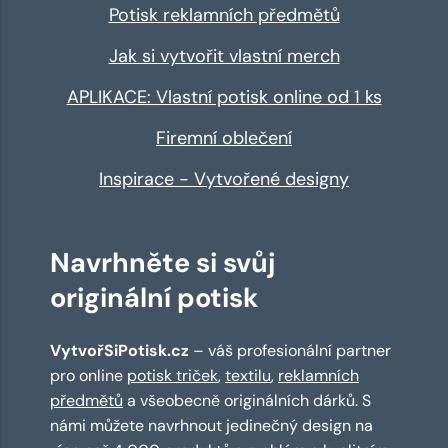
Potisk reklamních předmětů
Jak si vytvořit vlastní merch
APLIKACE: Vlastní potisk online od 1 ks
Firemní oblečení
Inspirace - Vytvořené designy
Navrhněte si svůj
originální potisk
VytvořSiPotisk.cz
– váš profesionální partner
pro online
potisk triček
,
textilu
,
reklamních
předmětů
a všeobecně originálních dárků. S
námi můžete navrhnout jedinečný design na