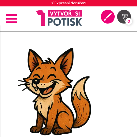
⚡ Expresní doručení
0