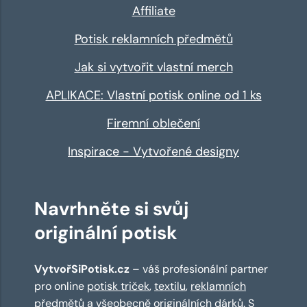
Affiliate
Potisk reklamních předmětů
Jak si vytvořit vlastní merch
APLIKACE: Vlastní potisk online od 1 ks
Firemní oblečení
Inspirace - Vytvořené designy
Navrhněte si svůj
originální potisk
VytvořSiPotisk.cz
– váš profesionální partner
pro online
potisk triček
,
textilu
,
reklamních
předmětů
a všeobecně originálních dárků. S