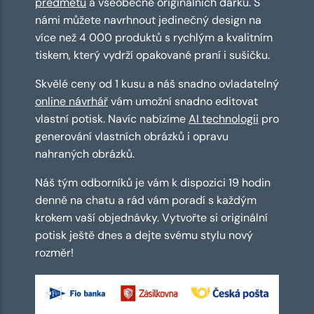
předmětů
a všeobecně originálních dárků. S
námi můžete navrhnout jedinečný design na
více než 4 000 produktů s rychlým a kvalitním
tiskem, který vydrží opakované praní i sušičku.
Skvělé ceny od 1 kusu a náš snadno ovladatelný
online návrhář
vám umožní snadno editovat
vlastní potisk. Navíc nabízíme
AI technologii
pro
generování vlastních obrázků i opravu
nahraných obrázků.
Náš tým odborníků je vám k dispozici 19 hodin
denně na chatu a rád vám poradí s každým
krokem vaší objednávky. Vytvořte si originální
potisk ještě dnes a dejte svému stylu nový
rozměr!