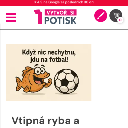
⭐ 4.9 na Google za posledních 30 dní
0
Vtipná ryba a