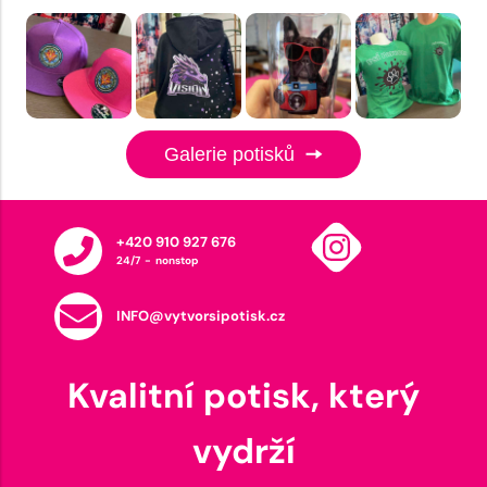
Galerie potisků
+420 910 927 676
24/7 - nonstop
INFO@vytvorsipotisk.cz
Kvalitní potisk, který
vydrží