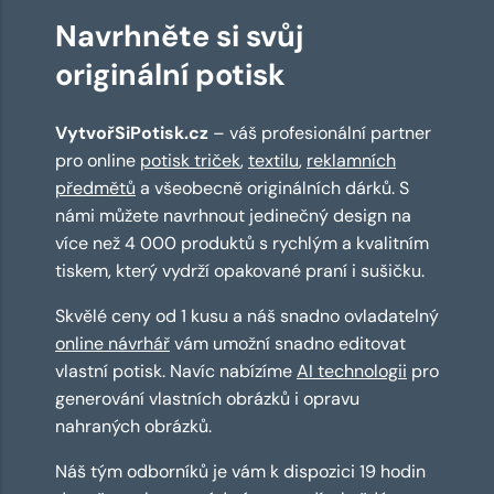
Navrhněte si svůj
originální potisk
VytvořSiPotisk.cz
– váš profesionální partner
pro online
potisk triček
,
textilu
,
reklamních
předmětů
a všeobecně originálních dárků. S
námi můžete navrhnout jedinečný design na
více než 4 000 produktů s rychlým a kvalitním
tiskem, který vydrží opakované praní i sušičku.
Skvělé ceny od 1 kusu a náš snadno ovladatelný
online návrhář
vám umožní snadno editovat
vlastní potisk. Navíc nabízíme
AI technologii
pro
generování vlastních obrázků i opravu
nahraných obrázků.
Náš tým odborníků je vám k dispozici 19 hodin