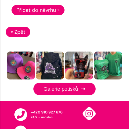
Přidat do návrhu »
« Zpět
Galerie potisků
+420 910 927 676
24/7 - nonstop