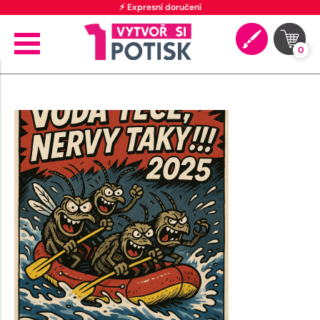
⚡ Expresní doručení
0