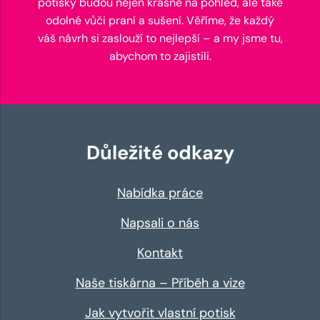
potisky budou nejen krásné na pohled, ale také
odolné vůči praní a sušení. Věříme, že každý
váš návrh si zaslouží to nejlepší – a my jsme tu,
abychom to zajistili.
Důležité odkazy
Nabídka práce
Napsali o nás
Kontakt
Naše tiskárna – Příběh a vize
Jak vytvořit vlastní potisk