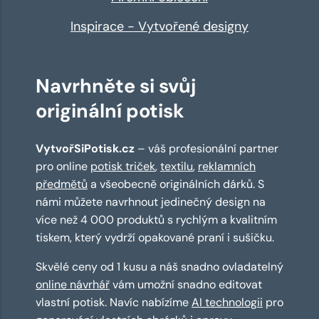
Inspirace - Vytvořené designy
Navrhněte si svůj
originální potisk
VytvořSiPotisk.cz
– váš profesionální partner
pro online
potisk triček
,
textilu
,
reklamních
předmětů
a všeobecně originálních dárků. S
námi můžete navrhnout jedinečný design na
více než 4 000 produktů s rychlým a kvalitním
tiskem, který vydrží opakované praní i sušičku.
Skvělé ceny od 1 kusu a náš snadno ovladatelný
online návrhář
vám umožní snadno editovat
vlastní potisk. Navíc nabízíme
AI technologii
pro