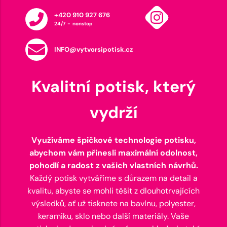
+420 910 927 676
24/7 - nonstop
INFO@vytvorsipotisk.cz
Kvalitní potisk, který
vydrží
Využíváme špičkové technologie potisku,
abychom vám přinesli maximální odolnost,
pohodlí a radost z vašich vlastních návrhů.
Každý potisk vytváříme s důrazem na detail a
kvalitu, abyste se mohli těšit z dlouhotrvajících
výsledků, ať už tisknete na bavlnu, polyester,
keramiku, sklo nebo další materiály. Vaše