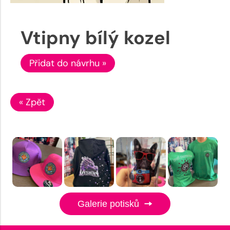
Vtipny bílý kozel
Přidat do návrhu »
« Zpět
Galerie potisků