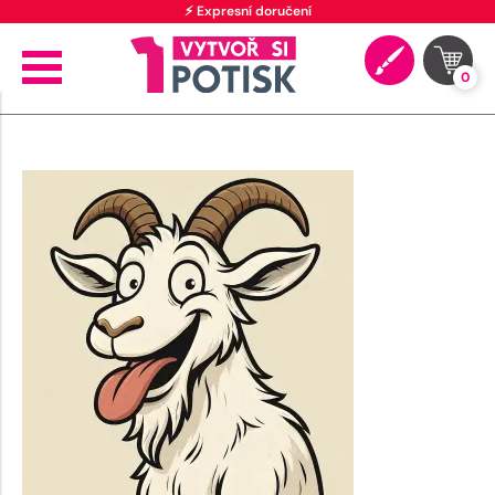
⚡ Expresní doručení
0