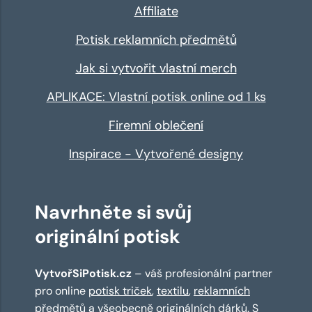
Affiliate
Potisk reklamních předmětů
Jak si vytvořit vlastní merch
APLIKACE: Vlastní potisk online od 1 ks
Firemní oblečení
Inspirace - Vytvořené designy
Navrhněte si svůj
originální potisk
VytvořSiPotisk.cz
– váš profesionální partner
pro online
potisk triček
,
textilu
,
reklamních
předmětů
a všeobecně originálních dárků. S