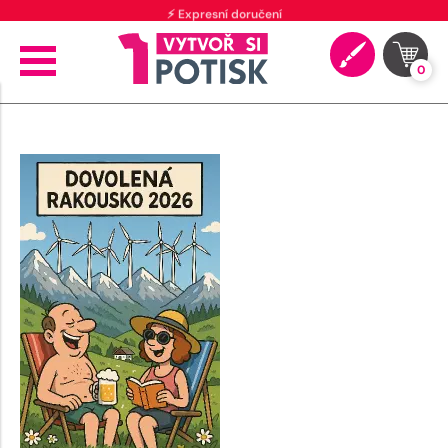
⚡ Expresní doručení
0