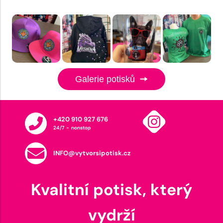
Galerie potisků
+420 910 927 676
24/7 - nonstop
INFO@vytvorsipotisk.cz
Kvalitní potisk, který
vydrží