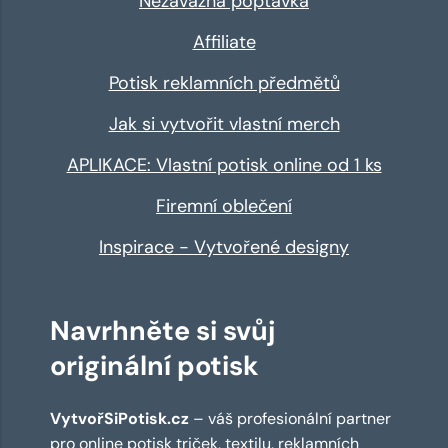
Nezávazná poptávka
Affiliate
Potisk reklamních předmětů
Jak si vytvořit vlastní merch
APLIKACE: Vlastní potisk online od 1 ks
Firemní oblečení
Inspirace - Vytvořené designy
Navrhněte si svůj
originální potisk
VytvořSiPotisk.cz
– váš profesionální partner
pro online
potisk triček
,
textilu
,
reklamních