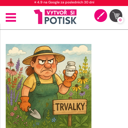
⭐ 4.9 na Google za posledních 30 dní
0