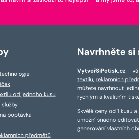
by
Navrhněte si s
VytvořSiPotisk.cz
– váš
 technologie
textilu
,
reklamních před
riček
můžete navrhnout jedin
extilu od jednoho kusu
rychlým a kvalitním tisk
 služby
Skvělé ceny od 1 kusu 
ná poptávka
umožní snadno editovat 
generování vlastních ob
reklamních předmětů