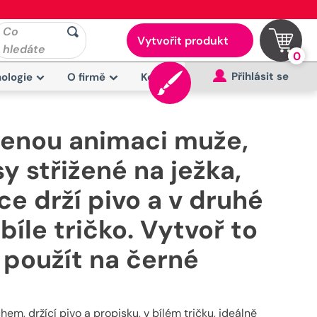
Co
Vytvořit produkt
hledáte
0
Přihlásit se
ologie
O firmě
Kontakt
lenou animaci muže,
y střižené na ježka,
ce drží pivo a v druhé
bíle tričko. Vytvoř to
o použít na černé
, držící pivo a propisku, v bílém tričku, ideálně