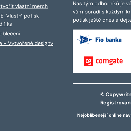
Náš tým odborníků je vá
ytvořit vlastní merch
vám poradí s každým kro
: Vlastní potisk
potisk ještě dnes a dej
d 1 ks
oblečení
ce - Vytvořené designy
© Copywrite 
Registrova
Nejoblíbenější online náv