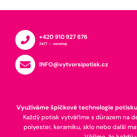
+420 910 927 676
24/7 - nonstop
INFO@vytvorsipotisk.cz
Využíváme špičkové technologie potisku,
Každý potisk vytváříme s důrazem na deta
polyester, keramiku, sklo nebo další ma
Věříme, že každý vá