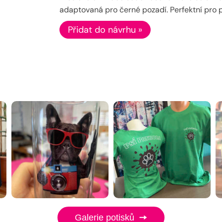
adaptovaná pro černé pozadí. Perfektní pro p
Přidat do návrhu »
Galerie potisků