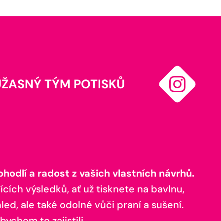
ÚŽASNÝ TÝM POTISKŮ
odlí a radost z vašich vlastních návrhů.
ících výsledků, ať už tisknete na bavlnu,
ed, ale také odolné vůči praní a sušení.
bychom to zajistili.