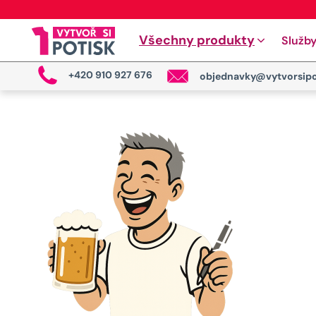
Všechny produkty
Služb
+420 910 927 676
objednavky@vytvorsipo