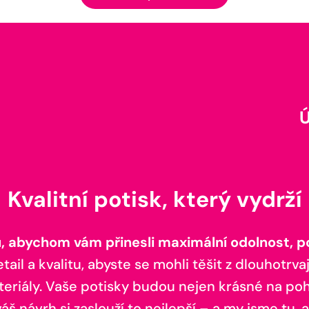
Kvalitní potisk, který vydrží
 abychom vám přinesli maximální odolnost, poh
il a kvalitu, abyste se mohli těšit z dlouhotrvaj
teriály. Vaše potisky budou nejen krásné na pohl
š návrh si zaslouží to nejlepší – a my jsme tu, a