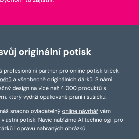
vůj originální potisk
 profesionální partner pro online
potisk triček
,
mětů
a všeobecně originálních dárků. S námi
ečný design na více než 4 000 produktů s
em, který vydrží opakované praní i sušičku.
a náš snadno ovladatelný
online návrhář
vám
vlastní potisk. Navíc nabízíme
AI technologii
pro
rázků i opravu nahraných obrázků.