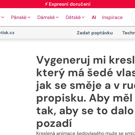
⚡ Expresní doručení
y
Pánské
Dámské
Dětské
AI
Inspirace
tisk.cz
Zadat poptávku
Techn
Vygeneruj mi kres
který má šedé vlas
jak se směje a v ru
propisku. Aby měl 
tak, aby se to dal
pozadí
Kreslená animace šedovlasého muže se smíchem