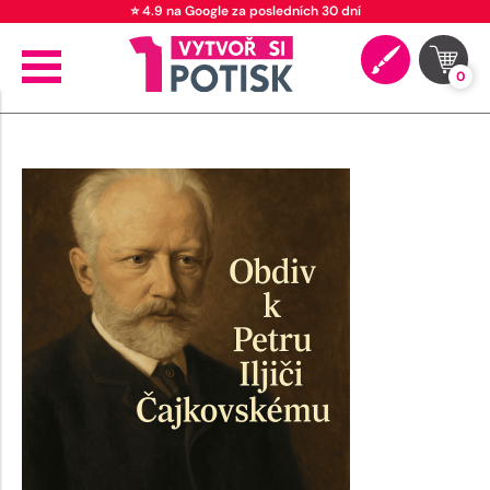
⭐ 4.9 na Google za posledních 30 dní
0