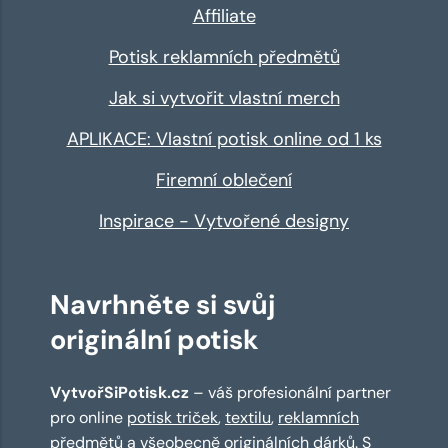
Affiliate
Potisk reklamních předmětů
Jak si vytvořit vlastní merch
APLIKACE: Vlastní potisk online od 1 ks
Firemní oblečení
Inspirace - Vytvořené designy
Navrhněte si svůj
originální potisk
VytvořSiPotisk.cz
– váš profesionální partner
pro online
potisk triček
,
textilu
,
reklamních
předmětů
a všeobecně originálních dárků. S