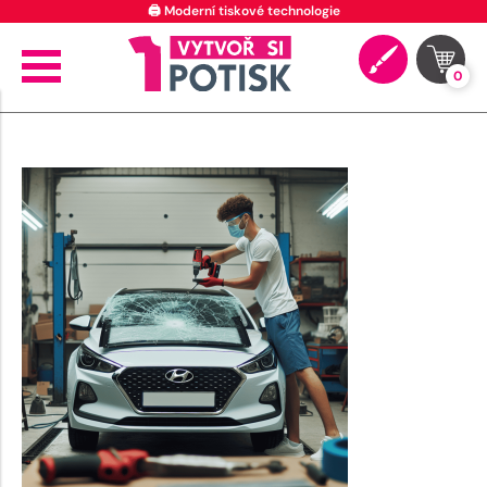
🖨️ Moderní tiskové technologie
0