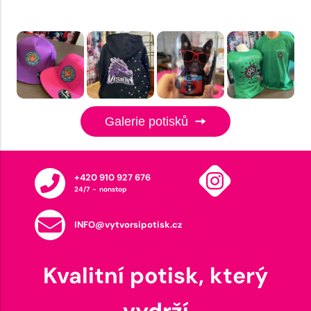
Galerie potisků
+420 910 927 676
24/7 - nonstop
INFO@vytvorsipotisk.cz
Kvalitní potisk, který
vydrží