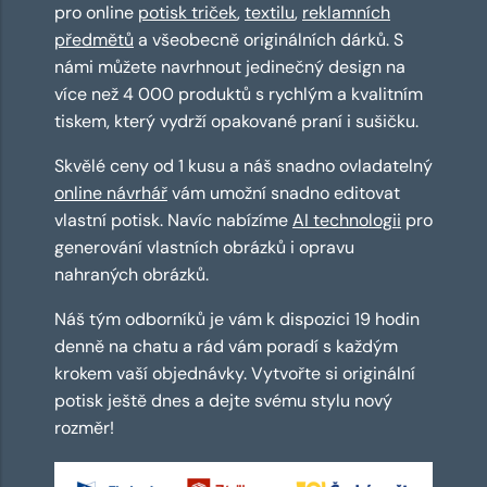
pro online
potisk triček
,
textilu
,
reklamních
předmětů
a všeobecně originálních dárků. S
námi můžete navrhnout jedinečný design na
více než 4 000 produktů s rychlým a kvalitním
tiskem, který vydrží opakované praní i sušičku.
Skvělé ceny od 1 kusu a náš snadno ovladatelný
online návrhář
vám umožní snadno editovat
vlastní potisk. Navíc nabízíme
AI technologii
pro
generování vlastních obrázků i opravu
nahraných obrázků.
Náš tým odborníků je vám k dispozici 19 hodin
denně na chatu a rád vám poradí s každým
krokem vaší objednávky. Vytvořte si originální
potisk ještě dnes a dejte svému stylu nový
rozměr!