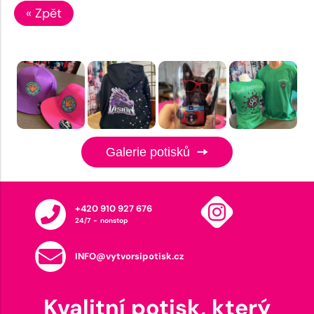
« Zpět
Galerie potisků
+420 910 927 676
24/7 - nonstop
INFO@vytvorsipotisk.cz
Kvalitní potisk, který