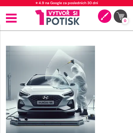
⭐ 4.9 na Google za posledních 30 dní
0