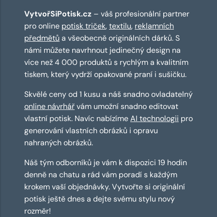
VytvořSiPotisk.cz
– váš profesionální partner
pro online
potisk triček
,
textilu
,
reklamních
předmětů
a všeobecně originálních dárků. S
námi můžete navrhnout jedinečný design na
více než 4 000 produktů s rychlým a kvalitním
tiskem, který vydrží opakované praní i sušičku.
Skvělé ceny od 1 kusu a náš snadno ovladatelný
online návrhář
vám umožní snadno editovat
vlastní potisk. Navíc nabízíme
AI technologii
pro
generování vlastních obrázků i opravu
nahraných obrázků.
Náš tým odborníků je vám k dispozici 19 hodin
denně na chatu a rád vám poradí s každým
krokem vaší objednávky. Vytvořte si originální
potisk ještě dnes a dejte svému stylu nový
rozměr!