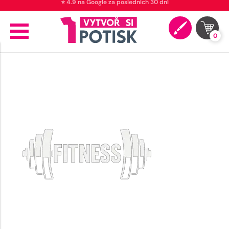
⭐ 4.9 na Google za posledních 30 dní
0