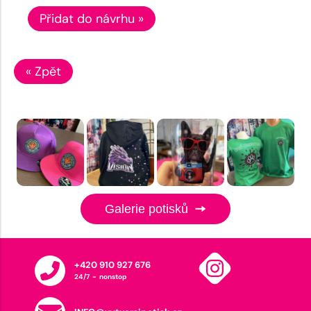
Přidat do návrhu »
« Zpět
Galerie potisků
+420 910 927 676
24/7 - nonstop