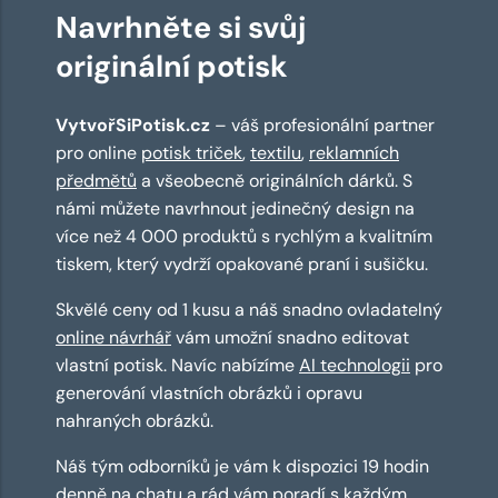
Navrhněte si svůj
originální potisk
VytvořSiPotisk.cz
– váš profesionální partner
pro online
potisk triček
,
textilu
,
reklamních
předmětů
a všeobecně originálních dárků. S
námi můžete navrhnout jedinečný design na
více než 4 000 produktů s rychlým a kvalitním
tiskem, který vydrží opakované praní i sušičku.
Skvělé ceny od 1 kusu a náš snadno ovladatelný
online návrhář
vám umožní snadno editovat
vlastní potisk. Navíc nabízíme
AI technologii
pro
generování vlastních obrázků i opravu
nahraných obrázků.
Náš tým odborníků je vám k dispozici 19 hodin
denně na chatu a rád vám poradí s každým