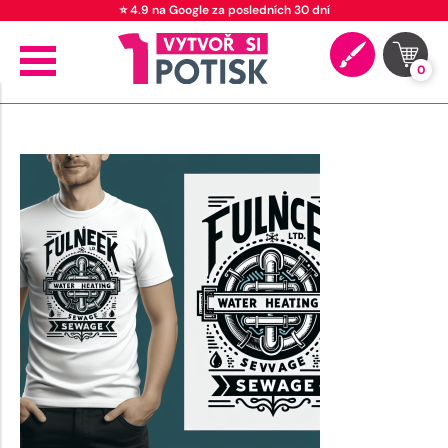
⭐ 4.9 na Google za posledních 30 dní
0