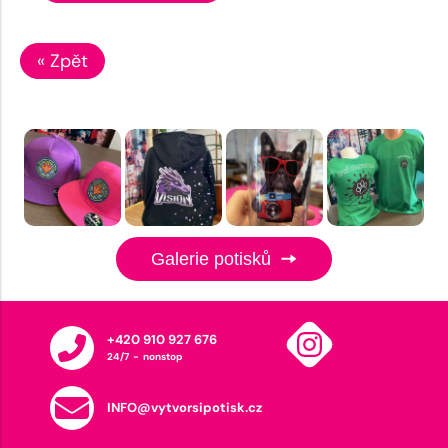
« Zpět
Galerie potisků
+420 910 927 676
24/7 - nonstop
INFO@vytvorsipotisk.cz