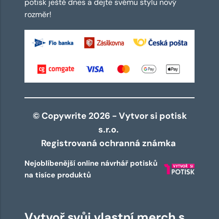
potisk ještě dnes a dejte svému stylu nový
rozměr!
© Copywrite 2026 - Vytvor si potisk
s.r.o.
Registrovaná ochranná známka
Nejoblíbenější online návrhář potisků
na tisíce produktů
Vytvoř svůj vlastní merch s