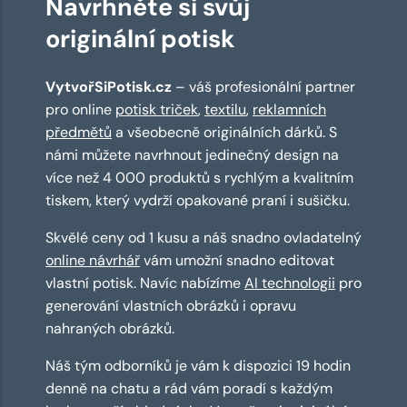
Navrhněte si svůj
originální potisk
VytvořSiPotisk.cz
– váš profesionální partner
pro online
potisk triček
,
textilu
,
reklamních
předmětů
a všeobecně originálních dárků. S
námi můžete navrhnout jedinečný design na
více než 4 000 produktů s rychlým a kvalitním
tiskem, který vydrží opakované praní i sušičku.
Skvělé ceny od 1 kusu a náš snadno ovladatelný
online návrhář
vám umožní snadno editovat
vlastní potisk. Navíc nabízíme
AI technologii
pro
generování vlastních obrázků i opravu
nahraných obrázků.
Náš tým odborníků je vám k dispozici 19 hodin
denně na chatu a rád vám poradí s každým