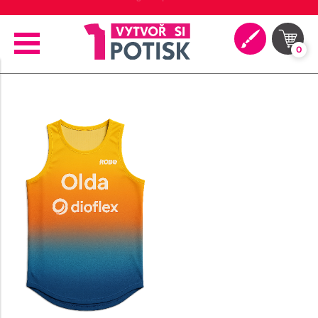
⭐ 4.9 na Google za posledních 30 dní
0