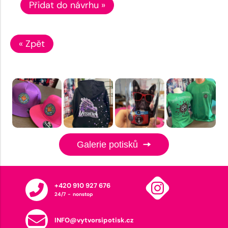
Přidat do návrhu »
« Zpět
Galerie potisků
+420 910 927 676
24/7 - nonstop
INFO@vytvorsipotisk.cz