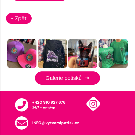
« Zpět
Galerie potisků
+420 910 927 676
24/7 - nonstop
INFO@vytvorsipotisk.cz