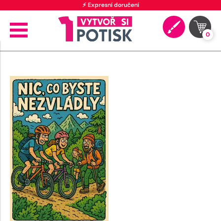
⚡ Expresní doručení
0