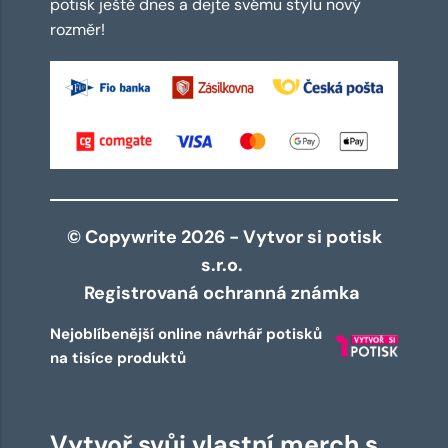
potisk ještě dnes a dejte svému stylu nový
rozměr!
© Copywrite 2026 - Vytvor si potisk
s.r.o.
Registrovaná ochranná známka
Nejoblíbenější online návrhář potisků
na tisíce produktů
Vytvoř svůj vlastní merch s