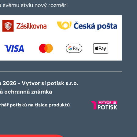
te svému stylu nový rozměr!
2026 - Vytvor si potisk s.r.o.
ná ochranná známka
rhář potisků na tisíce produktů