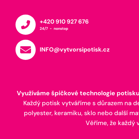
+420 910 927 676
24/7 - nonstop
INFO@vytvorsipotisk.cz
Využíváme špičkové technologie potisku,
Každý potisk vytváříme s důrazem na deta
polyester, keramiku, sklo nebo další ma
Věříme, že každý vá