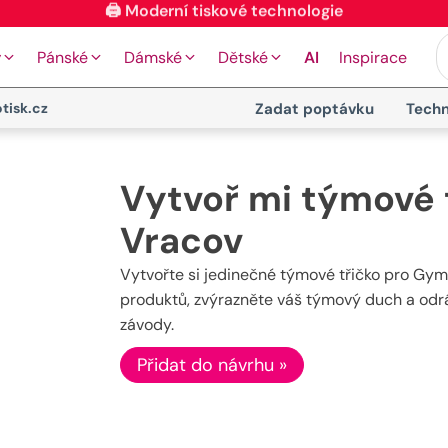
🖨️ Moderní tiskové technologie
y
Pánské
Dámské
Dětské
AI
Inspirace
tisk.cz
Zadat poptávku
Techn
Vytvoř mi týmové 
Vracov
Vytvořte si jedinečné týmové třičko pro Gy
produktů, zvýrazněte váš týmový duch a odráž
závody.
Přidat do návrhu »