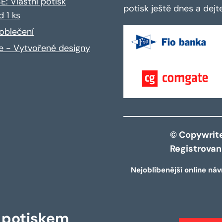
: Vlastní potisk
potisk ještě dnes a dej
d 1 ks
oblečení
ce - Vytvořené designy
© Copywrite 
Registrova
Nejoblíbenější online náv
s potiskem