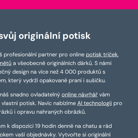
vůj originální potisk
 profesionální partner pro online
potisk triček
,
mětů
a všeobecně originálních dárků. S námi
ečný design na více než 4 000 produktů s
em, který vydrží opakované praní i sušičku.
a náš snadno ovladatelný
online návrhář
vám
vlastní potisk. Navíc nabízíme
AI technologii
pro
rázků i opravu nahraných obrázků.
m k dispozici 19 hodin denně na chatu a rád
kem vaší objednávky. Vytvořte si originální