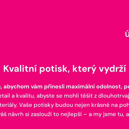
Kvalitní potisk, který vydrží
 abychom vám přinesli maximální odolnost, poh
il a kvalitu, abyste se mohli těšit z dlouhotrvaj
teriály. Vaše potisky budou nejen krásné na pohl
š návrh si zaslouží to nejlepší – a my jsme tu, a