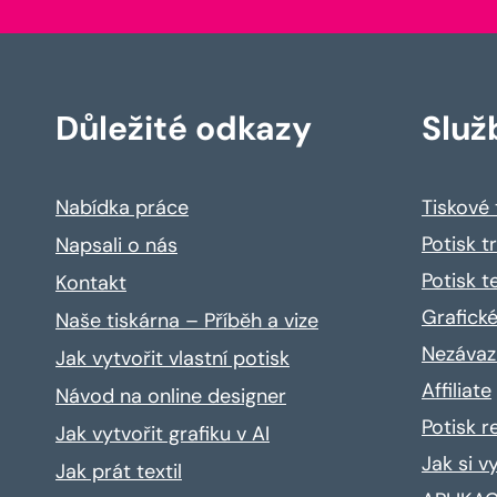
Důležité odkazy
Služ
Nabídka práce
Tiskové
Potisk t
Napsali o nás
Potisk t
Kontakt
Grafické
Naše tiskárna – Příběh a vize
Nezávaz
Jak vytvořit vlastní potisk
Affiliate
Návod na online designer
Potisk 
Jak vytvořit grafiku v AI
Jak si v
Jak prát textil