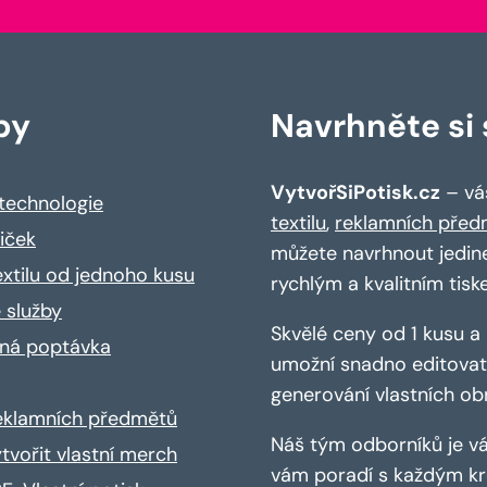
by
Navrhněte si s
VytvořSiPotisk.cz
– váš
 technologie
textilu
,
reklamních před
riček
můžete navrhnout jedin
extilu od jednoho kusu
rychlým a kvalitním tisk
 služby
Skvělé ceny od 1 kusu 
ná poptávka
umožní snadno editovat 
generování vlastních ob
reklamních předmětů
Náš tým odborníků je vá
ytvořit vlastní merch
vám poradí s každým kro