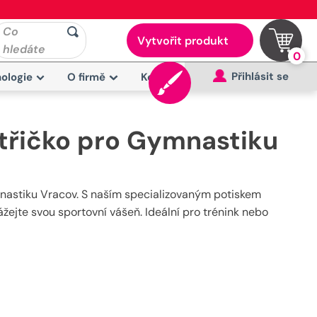
Co
Vytvořit produkt
hledáte
0
Přihlásit se
ologie
O firmě
Kontakt
třičko pro Gymnastiku
mnastiku Vracov. S naším specializovaným potiskem
ejte svou sportovní vášeň. Ideální pro trénink nebo