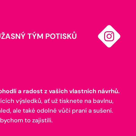
ÚŽASNÝ TÝM POTISKŮ
odlí a radost z vašich vlastních návrhů.
ících výsledků, ať už tisknete na bavlnu,
ed, ale také odolné vůči praní a sušení.
bychom to zajistili.