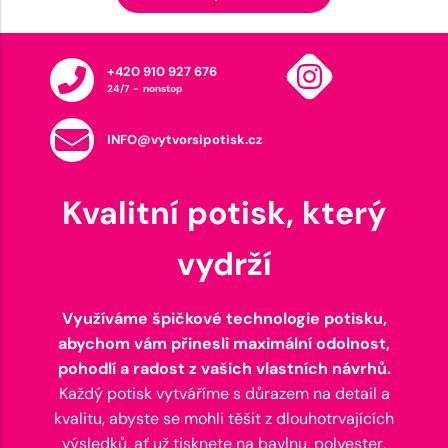
+420 910 927 676
24/7 - nonstop
INFO@vytvorsipotisk.cz
Kvalitní potisk, který
vydrží
Využíváme špičkové technologie potisku,
abychom vám přinesli maximální odolnost,
pohodlí a radost z vašich vlastních návrhů.
Každý potisk vytváříme s důrazem na detail a
kvalitu, abyste se mohli těšit z dlouhotrvajících
výsledků, ať už tisknete na bavlnu, polyester,