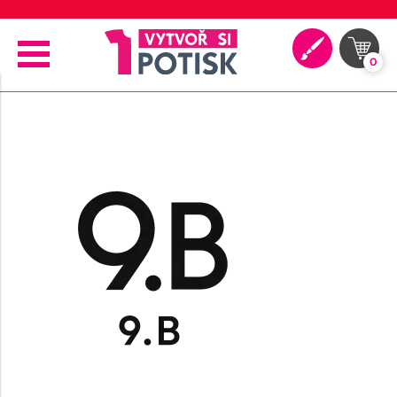
🖨️ Moderní tiskové technologie
0