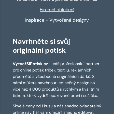
Firemní oblečení
Inspirace - Vytvořené designy
Navrhněte si svůj
originální potisk
VytvořSiPotisk.cz
– váš profesionální partner
pro online
potisk triček
,
textilu
,
reklamních
předmětů
a všeobecně originálních dárků. S
námi můžete navrhnout jedinečný design na
více než 4 000 produktů s rychlým a kvalitním
tiskem, který vydrží opakované praní i sušičku.
Skvělé ceny od 1 kusu a náš snadno ovladatelný
online návrhář
vám umožní snadno editovat