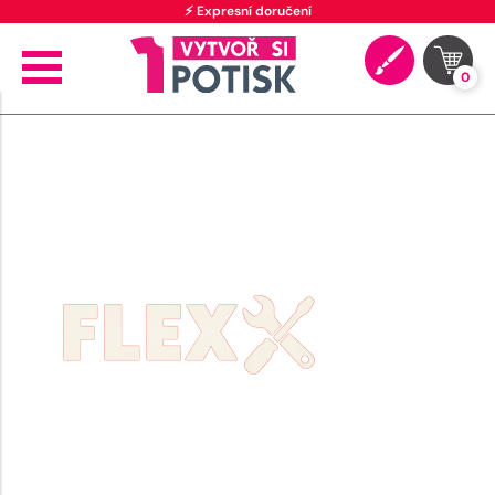
⚡ Expresní doručení
0