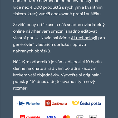
námi můžete navrhnout jedinečný design na
více než 4 000 produktů s rychlým a kvalitním
tiskem, který vydrží opakované praní i sušičku.
Skvělé ceny od 1 kusu a náš snadno ovladatelný
online návrhář
vám umožní snadno editovat
vlastní potisk. Navíc nabízíme
AI technologii
pro
generování vlastních obrázků i opravu
nahraných obrázků.
Náš tým odborníků je vám k dispozici 19 hodin
denně na chatu a rád vám poradí s každým
krokem vaší objednávky. Vytvořte si originální
potisk ještě dnes a dejte svému stylu nový
rozměr!