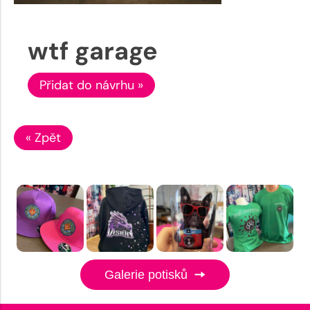
wtf garage
Přidat do návrhu »
« Zpět
Galerie potisků