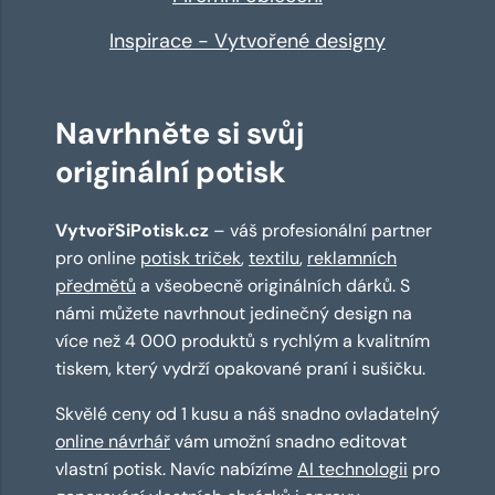
Inspirace - Vytvořené designy
Navrhněte si svůj
originální potisk
VytvořSiPotisk.cz
– váš profesionální partner
pro online
potisk triček
,
textilu
,
reklamních
předmětů
a všeobecně originálních dárků. S
námi můžete navrhnout jedinečný design na
více než 4 000 produktů s rychlým a kvalitním
tiskem, který vydrží opakované praní i sušičku.
Skvělé ceny od 1 kusu a náš snadno ovladatelný
online návrhář
vám umožní snadno editovat
vlastní potisk. Navíc nabízíme
AI technologii
pro