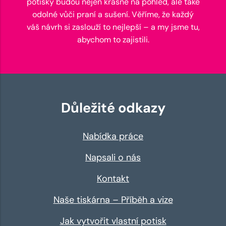
potisky budou nejen krásné na pohled, ale také
odolné vůči praní a sušení. Věříme, že každý
váš návrh si zaslouží to nejlepší – a my jsme tu,
abychom to zajistili.
Důležité odkazy
Nabídka práce
Napsali o nás
Kontakt
Naše tiskárna – Příběh a vize
Jak vytvořit vlastní potisk