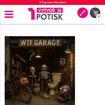
⚡ Expresní doručení
0