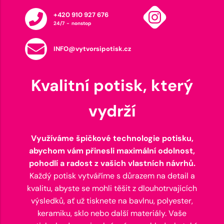
+420 910 927 676
24/7 - nonstop
INFO@vytvorsipotisk.cz
Kvalitní potisk, který
vydrží
Využíváme špičkové technologie potisku,
abychom vám přinesli maximální odolnost,
pohodlí a radost z vašich vlastních návrhů.
Každý potisk vytváříme s důrazem na detail a
kvalitu, abyste se mohli těšit z dlouhotrvajících
výsledků, ať už tisknete na bavlnu, polyester,
keramiku, sklo nebo další materiály. Vaše