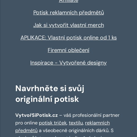
Potisk reklamních předmětů
Jak si vytvořit vlastní merch
APLIKACE: Vlastní potisk online od 1 ks
Firemní oblečení
Inspirace - Vytvořené designy
Navrhněte si svůj
originální potisk
VytvořSiPotisk.cz
– váš profesionální partner
pro online
potisk triček
,
textilu
,
reklamních
předmětů
a všeobecně originálních dárků. S