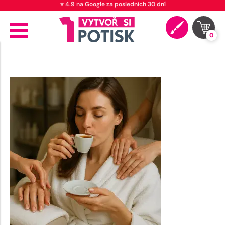
⭐ 4.9 na Google za posledních 30 dní
0