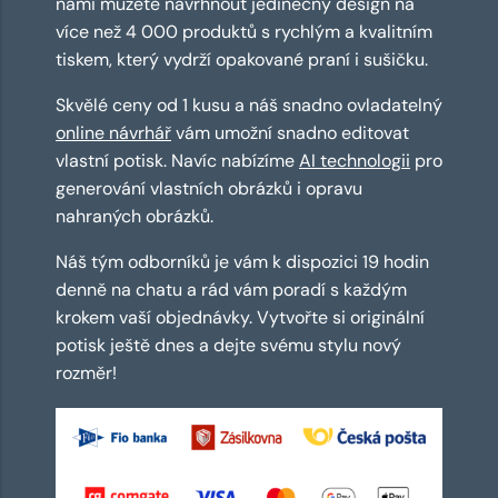
námi můžete navrhnout jedinečný design na
více než 4 000 produktů s rychlým a kvalitním
tiskem, který vydrží opakované praní i sušičku.
Skvělé ceny od 1 kusu a náš snadno ovladatelný
online návrhář
vám umožní snadno editovat
vlastní potisk. Navíc nabízíme
AI technologii
pro
generování vlastních obrázků i opravu
nahraných obrázků.
Náš tým odborníků je vám k dispozici 19 hodin
denně na chatu a rád vám poradí s každým
krokem vaší objednávky. Vytvořte si originální
potisk ještě dnes a dejte svému stylu nový
rozměr!