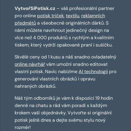
VytvořSiPotisk.cz
– váš profesionální partner
pro online
potisk triček
,
textilu
,
reklamních
předmětů
a všeobecně originálních dárků. S
námi můžete navrhnout jedinečný design na
více než 4 000 produktů s rychlým a kvalitním
tiskem, který vydrží opakované praní i sušičku.
Skvělé ceny od 1 kusu a náš snadno ovladatelný
online návrhář
vám umožní snadno editovat
vlastní potisk. Navíc nabízíme
AI technologii
pro
generování vlastních obrázků i opravu
nahraných obrázků.
Náš tým odborníků je vám k dispozici 19 hodin
denně na chatu a rád vám poradí s každým
krokem vaší objednávky. Vytvořte si originální
potisk ještě dnes a dejte svému stylu nový
rozměr!