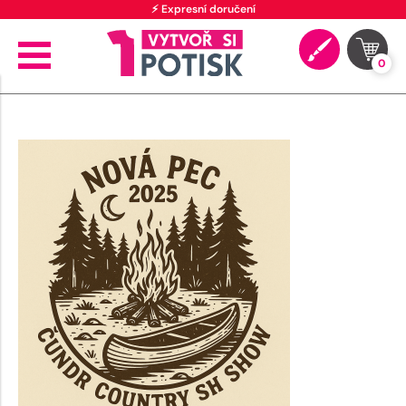
⚡ Expresní doručení
0