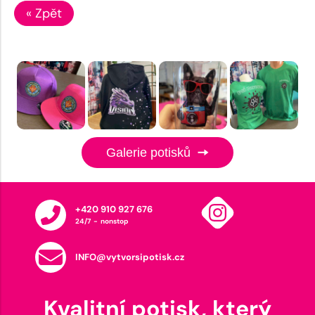
« Zpět
Galerie potisků
+420 910 927 676
24/7 - nonstop
INFO@vytvorsipotisk.cz
Kvalitní potisk, který