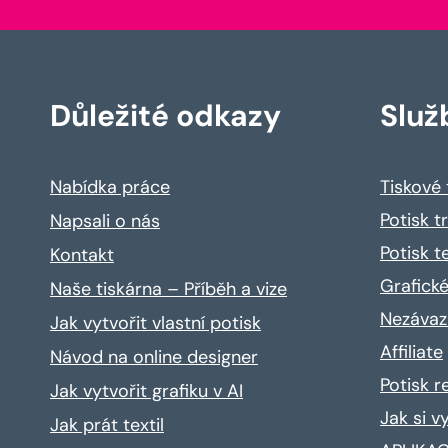
Důležité odkazy
Služ
Nabídka práce
Tiskové
Potisk t
Napsali o nás
Potisk t
Kontakt
Grafické
Naše tiskárna – Příběh a vize
Nezávaz
Jak vytvořit vlastní potisk
Affiliate
Návod na online designer
Potisk 
Jak vytvořit grafiku v AI
Jak si v
Jak prát textil