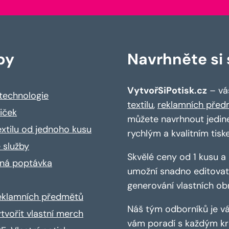
by
Navrhněte si s
VytvořSiPotisk.cz
– váš
 technologie
textilu
,
reklamních před
riček
můžete navrhnout jedin
extilu od jednoho kusu
rychlým a kvalitním tisk
 služby
Skvělé ceny od 1 kusu 
ná poptávka
umožní snadno editovat 
generování vlastních ob
reklamních předmětů
Náš tým odborníků je vá
ytvořit vlastní merch
vám poradí s každým kro