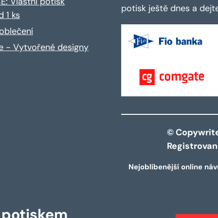
: Vlastní potisk
potisk ještě dnes a dej
d 1 ks
oblečení
ce - Vytvořené designy
© Copywrite 
Registrova
Nejoblíbenější online náv
s potiskem