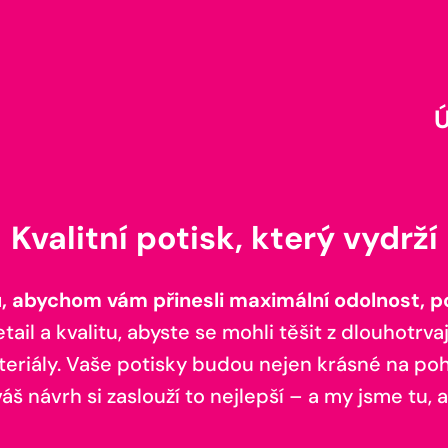
Kvalitní potisk, který vydrží
 abychom vám přinesli maximální odolnost, poh
il a kvalitu, abyste se mohli těšit z dlouhotrvaj
teriály. Vaše potisky budou nejen krásné na pohl
š návrh si zaslouží to nejlepší – a my jsme tu, a