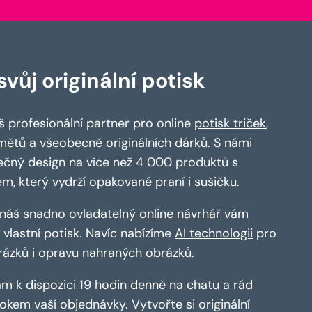
vůj originální potisk
 profesionální partner pro online
potisk triček
,
mětů
a všeobecně originálních dárků. S námi
ečný design na více než 4 000 produktů s
em, který vydrží opakované praní i sušičku.
a náš snadno ovladatelný
online návrhář
vám
vlastní potisk. Navíc nabízíme
AI technologii
pro
rázků i opravu nahraných obrázků.
m k dispozici 19 hodin denně na chatu a rád
kem vaší objednávky. Vytvořte si originální