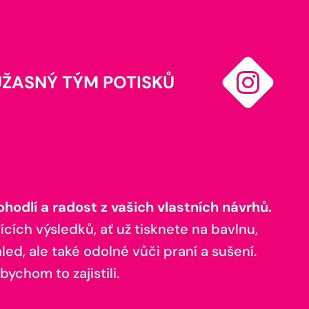
ÚŽASNÝ TÝM POTISKŮ
odlí a radost z vašich vlastních návrhů.
ících výsledků, ať už tisknete na bavlnu,
ed, ale také odolné vůči praní a sušení.
bychom to zajistili.