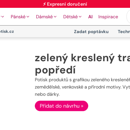
🖨️ Moderní tiskové technologie
y
Pánské
Dámské
Dětské
AI
Inspirace
tisk.cz
Zadat poptávku
Techn
zelený kreslený tr
popředí
Potisk produktů s grafikou zeleného kreslenéh
zemědělské, venkovské a přírodní motivy. Vy
nebo dárky.
Přidat do návrhu »