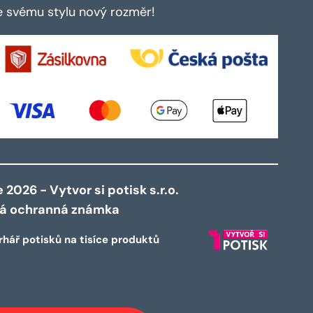
te svému stylu nový rozměr!
2026 - Vytvor si potisk s.r.o.
ná ochranná známka
rhář potisků na tisíce produktů