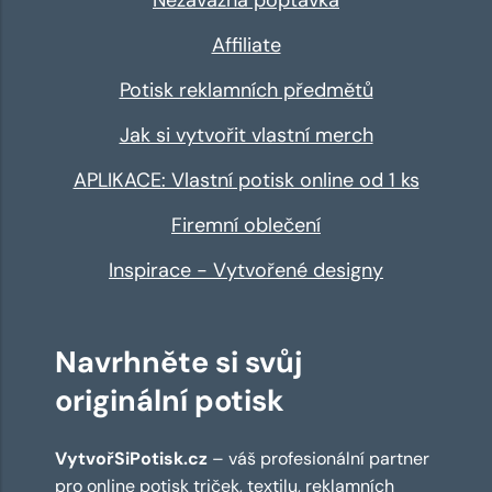
Affiliate
Potisk reklamních předmětů
Jak si vytvořit vlastní merch
APLIKACE: Vlastní potisk online od 1 ks
Firemní oblečení
Inspirace - Vytvořené designy
Navrhněte si svůj
originální potisk
VytvořSiPotisk.cz
– váš profesionální partner
pro online
potisk triček
,
textilu
,
reklamních