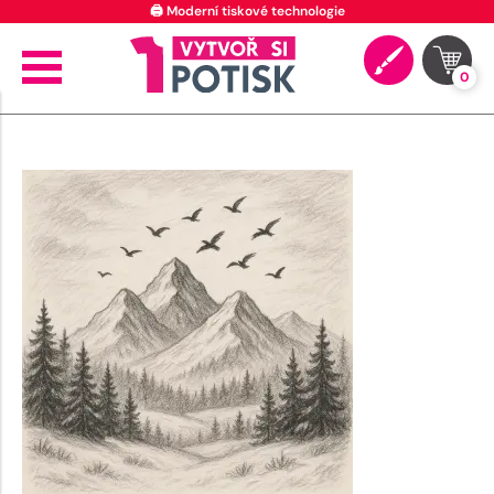
🖨️ Moderní tiskové technologie
0