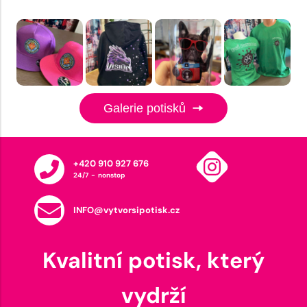
Galerie potisků
+420 910 927 676
24/7 - nonstop
INFO@vytvorsipotisk.cz
Kvalitní potisk, který
vydrží