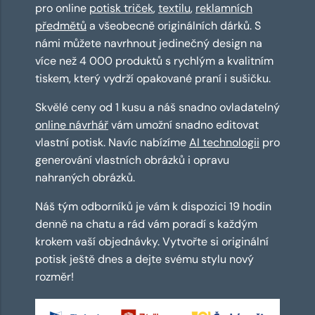
pro online
potisk triček
,
textilu
,
reklamních
předmětů
a všeobecně originálních dárků. S
námi můžete navrhnout jedinečný design na
více než 4 000 produktů s rychlým a kvalitním
tiskem, který vydrží opakované praní i sušičku.
Skvělé ceny od 1 kusu a náš snadno ovladatelný
online návrhář
vám umožní snadno editovat
vlastní potisk. Navíc nabízíme
AI technologii
pro
generování vlastních obrázků i opravu
nahraných obrázků.
Náš tým odborníků je vám k dispozici 19 hodin
denně na chatu a rád vám poradí s každým
krokem vaší objednávky. Vytvořte si originální
potisk ještě dnes a dejte svému stylu nový
rozměr!