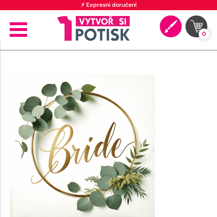
⚡ Expresní doručení
0