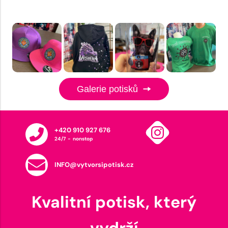
Galerie potisků
+420 910 927 676
24/7 - nonstop
INFO@vytvorsipotisk.cz
Kvalitní potisk, který
vydrží