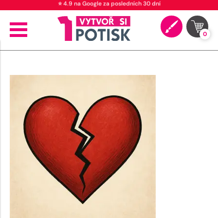
⭐ 4.9 na Google za posledních 30 dní
0