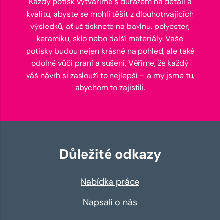
Každý potisk vytváříme s důrazem na detail a
kvalitu, abyste se mohli těšit z dlouhotrvajících
výsledků, ať už tisknete na bavlnu, polyester,
keramiku, sklo nebo další materiály. Vaše
potisky budou nejen krásné na pohled, ale také
odolné vůči praní a sušení. Věříme, že každý
váš návrh si zaslouží to nejlepší – a my jsme tu,
abychom to zajistili.
Důležité odkazy
Nabídka práce
Napsali o nás