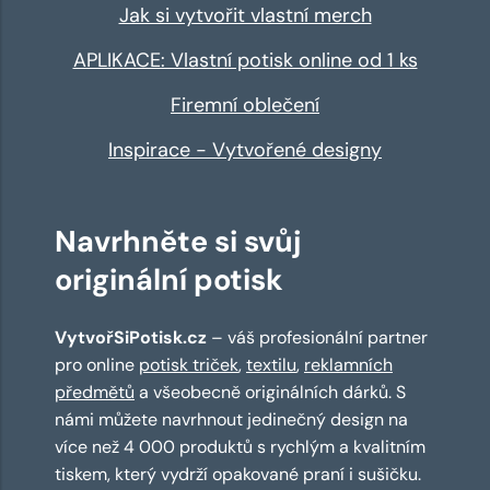
Jak si vytvořit vlastní merch
APLIKACE: Vlastní potisk online od 1 ks
Firemní oblečení
Inspirace - Vytvořené designy
Navrhněte si svůj
originální potisk
VytvořSiPotisk.cz
– váš profesionální partner
pro online
potisk triček
,
textilu
,
reklamních
předmětů
a všeobecně originálních dárků. S
námi můžete navrhnout jedinečný design na
více než 4 000 produktů s rychlým a kvalitním
tiskem, který vydrží opakované praní i sušičku.