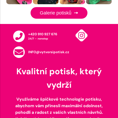
Galerie potisků
+420 910 927 676
24/7 - nonstop
INFO@vytvorsipotisk.cz
Kvalitní potisk, který
vydrží
Využíváme špičkové technologie potisku,
abychom vám přinesli maximální odolnost,
pohodlí a radost z vašich vlastních návrhů.