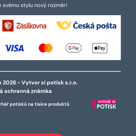
te svému stylu nový rozměr!
2026 - Vytvor si potisk s.r.o.
ná ochranná známka
rhář potisků na tisíce produktů