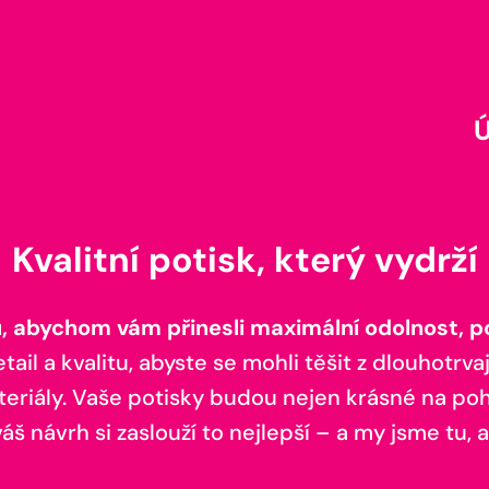
Kvalitní potisk, který vydrží
 abychom vám přinesli maximální odolnost, poh
il a kvalitu, abyste se mohli těšit z dlouhotrvaj
teriály. Vaše potisky budou nejen krásné na pohl
š návrh si zaslouží to nejlepší – a my jsme tu, a