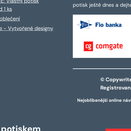
: Vlastní potisk
potisk ještě dnes a dej
d 1 ks
oblečení
ce - Vytvořené designy
© Copywrite 
Registrova
Nejoblíbenější online náv
s potiskem