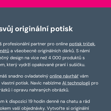
vůj originální potisk
 profesionální partner pro online
potisk triček
,
mětů
a všeobecně originálních dárků. S námi
ečný design na více než 4 000 produktů s
em, který vydrží opakované praní i sušičku.
a náš snadno ovladatelný
online návrhář
vám
vlastní potisk. Navíc nabízíme
AI technologii
pro
rázků i opravu nahraných obrázků.
m k dispozici 19 hodin denně na chatu a rád
kem vaší objednávky. Vytvořte si originální