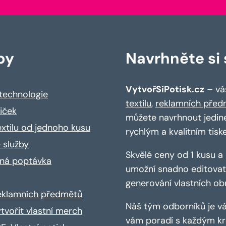
by
Navrhněte si s
VytvořSiPotisk.cz
– váš
 technologie
textilu
,
reklamních před
riček
můžete navrhnout jedin
extilu od jednoho kusu
rychlým a kvalitním tisk
 služby
Skvělé ceny od 1 kusu 
ná poptávka
umožní snadno editovat 
generování vlastních ob
reklamních předmětů
Náš tým odborníků je vá
ytvořit vlastní merch
vám poradí s každým kro