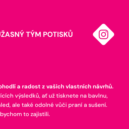
ÚŽASNÝ TÝM POTISKŮ
odlí a radost z vašich vlastních návrhů.
ících výsledků, ať už tisknete na bavlnu,
ed, ale také odolné vůči praní a sušení.
bychom to zajistili.