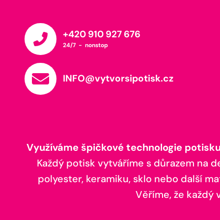
+420 910 927 676
24/7 - nonstop
INFO@vytvorsipotisk.cz
Využíváme špičkové technologie potisku,
Každý potisk vytváříme s důrazem na deta
polyester, keramiku, sklo nebo další ma
Věříme, že každý vá