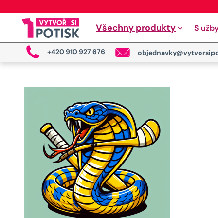
Všechny produkty
Služb
+420 910 927 676
objednavky@vytvorsipo