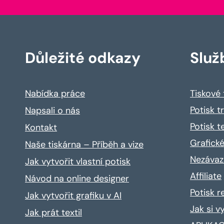
Důležité odkazy
Služ
Nabídka práce
Tiskové
Potisk t
Napsali o nás
Potisk t
Kontakt
Grafické
Naše tiskárna – Příběh a vize
Nezávaz
Jak vytvořit vlastní potisk
Affiliate
Návod na online designer
Potisk 
Jak vytvořit grafiku v AI
Jak si v
Jak prát textil