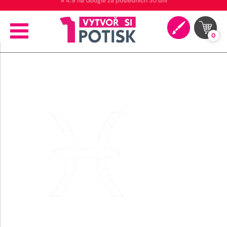
⭐ 4.9 na Google za posledních 30 dní
0