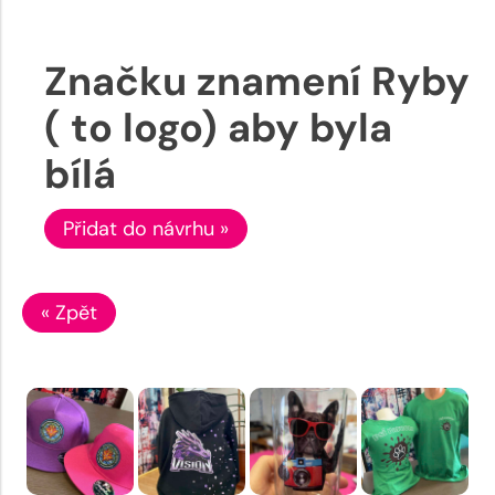
Značku znamení Ryby
( to logo) aby byla
bílá
Přidat do návrhu »
« Zpět