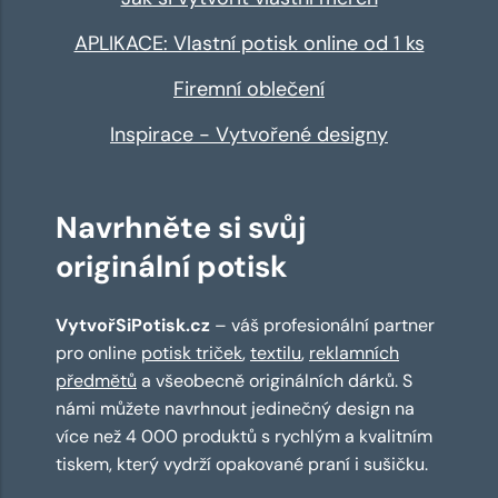
APLIKACE: Vlastní potisk online od 1 ks
Firemní oblečení
Inspirace - Vytvořené designy
Navrhněte si svůj
originální potisk
VytvořSiPotisk.cz
– váš profesionální partner
pro online
potisk triček
,
textilu
,
reklamních
předmětů
a všeobecně originálních dárků. S
námi můžete navrhnout jedinečný design na
více než 4 000 produktů s rychlým a kvalitním
tiskem, který vydrží opakované praní i sušičku.