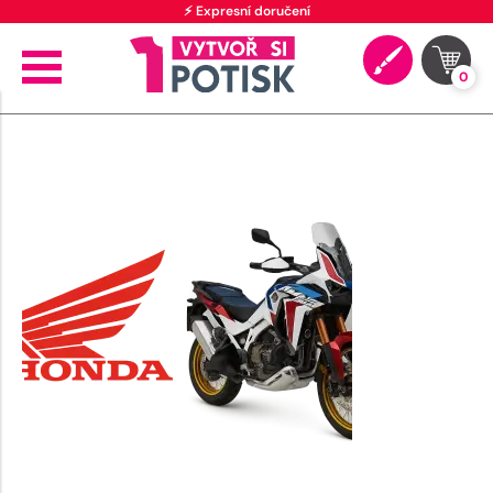
⚡ Expresní doručení
0