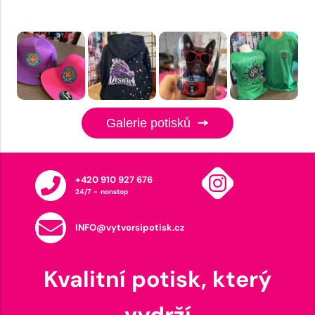
Galerie potisků
+420 910 927 676
24/7 - nonstop
INFO@vytvorsipotisk.cz
Kvalitní potisk, který
vydrží