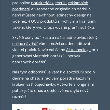
pro online
potisk triček
,
textilu
,
reklamních
předmětů
a všeobecně originálních dárků. S
námi můžete navrhnout jedinečný design na
více než 4 000 produktů s rychlým a kvalitním
tiskem, který vydrží opakované praní i sušičku.
Skvělé ceny od 1 kusu a náš snadno ovladatelný
online návrhář
vám umožní snadno editovat
vlastní potisk. Navíc nabízíme
AI technologii
pro
generování vlastních obrázků i opravu
nahraných obrázků.
Náš tým odborníků je vám k dispozici 19 hodin
denně na chatu a rád vám poradí s každým
krokem vaší objednávky. Vytvořte si originální
potisk ještě dnes a dejte svému stylu nový
rozměr!