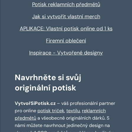
Potisk reklamních předmětů
Jak si vytvořit vlastní merch
APLIKACE: Vlastní potisk online od 1 ks
Firemní oblečení
Inspirace - Vytvořené designy
Navrhněte si svůj
originální potisk
VytvořSiPotisk.cz
– váš profesionální partner
pro online
potisk triček
,
textilu
,
reklamních
předmětů
a všeobecně originálních dárků. S
námi můžete navrhnout jedinečný design na