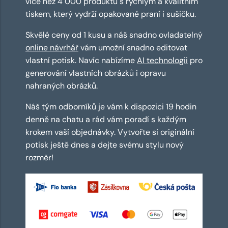
více než 4 000 produktů s rychlým a kvalitním
tiskem, který vydrží opakované praní i sušičku.
Skvělé ceny od 1 kusu a náš snadno ovladatelný
online návrhář
vám umožní snadno editovat
vlastní potisk. Navíc nabízíme
AI technologii
pro
generování vlastních obrázků i opravu
nahraných obrázků.
Náš tým odborníků je vám k dispozici 19 hodin
denně na chatu a rád vám poradí s každým
krokem vaší objednávky. Vytvořte si originální
potisk ještě dnes a dejte svému stylu nový
rozměr!