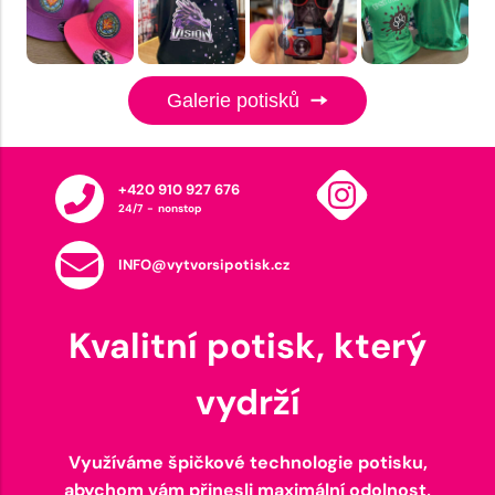
Galerie potisků
+420 910 927 676
24/7 - nonstop
INFO@vytvorsipotisk.cz
Kvalitní potisk, který
vydrží
Využíváme špičkové technologie potisku,
abychom vám přinesli maximální odolnost,