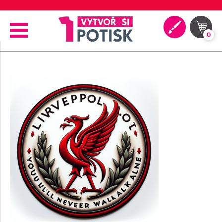
🖨️ Moderní tiskové technologie
0