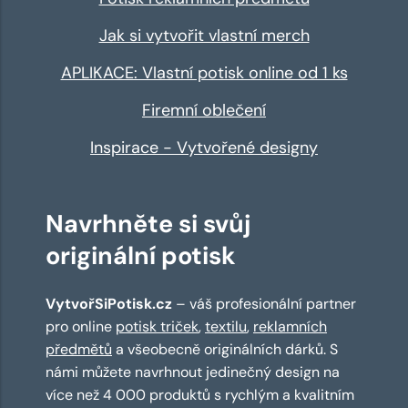
Jak si vytvořit vlastní merch
APLIKACE: Vlastní potisk online od 1 ks
Firemní oblečení
Inspirace - Vytvořené designy
Navrhněte si svůj
originální potisk
VytvořSiPotisk.cz
– váš profesionální partner
pro online
potisk triček
,
textilu
,
reklamních
předmětů
a všeobecně originálních dárků. S
námi můžete navrhnout jedinečný design na
více než 4 000 produktů s rychlým a kvalitním