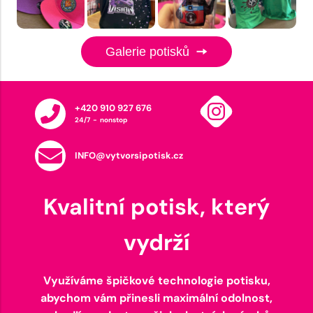
Galerie potisků
+420 910 927 676
24/7 - nonstop
INFO@vytvorsipotisk.cz
Kvalitní potisk, který
vydrží
Využíváme špičkové technologie potisku,
abychom vám přinesli maximální odolnost,