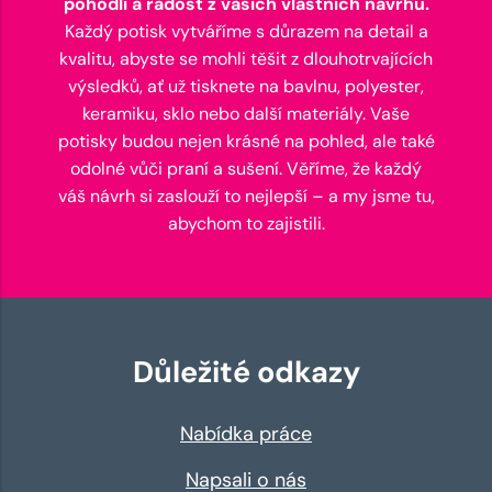
pohodlí a radost z vašich vlastních návrhů.
Každý potisk vytváříme s důrazem na detail a
kvalitu, abyste se mohli těšit z dlouhotrvajících
výsledků, ať už tisknete na bavlnu, polyester,
keramiku, sklo nebo další materiály. Vaše
potisky budou nejen krásné na pohled, ale také
odolné vůči praní a sušení. Věříme, že každý
váš návrh si zaslouží to nejlepší – a my jsme tu,
abychom to zajistili.
Důležité odkazy
Nabídka práce
Napsali o nás