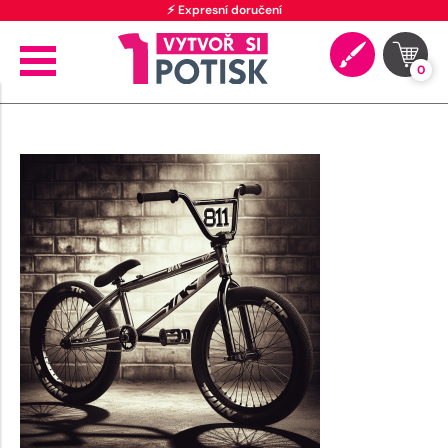
⚡ Expresní doručení
0