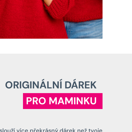
ORIGINÁLNÍ DÁREK
PRO MAMINKU
aslouží více překrásný dárek než tvoje