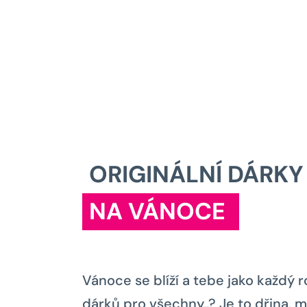
ORIGINÁLNÍ DÁRKY
NA VÁNOCE
Vánoce se blíží a tebe jako každý 
dárků pro všechny..? Je to dřina, 