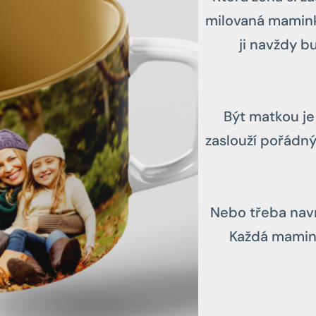
milovaná maminka
ji navždy b
Být matkou je
zaslouží pořádný
Nebo třeba navr
Každá mamink