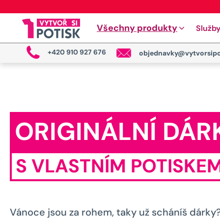
Všechny produkty
Služb
+420 910 927 676
objednavky@vytvorsipo
ORIGINÁLNÍ DÁR
S VLASTNÍM POTISKE
Vánoce jsou za rohem, taky už scháníš dárky