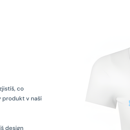
jistíš, co
 produkt v naší
íš design