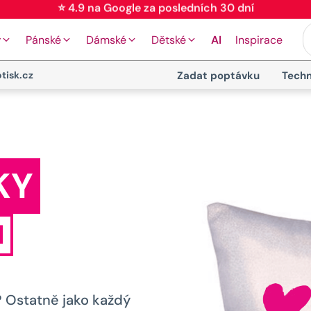
⭐ 4.9 na Google za posledních 30 dní
y
Pánské
Dámské
Dětské
AI
Inspirace
tisk.cz
Zadat poptávku
Techn
KY
M
? Ostatně jako každý