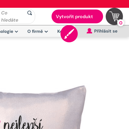
Co
Vytvořit produkt
hledáte
0
Přihlásit se
ologie
O firmě
Kontakt