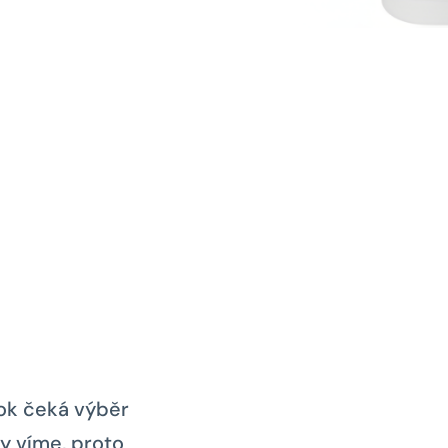
rok čeká výběr
my víme, proto