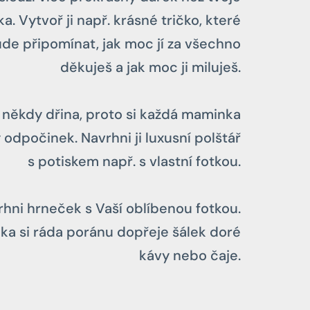
. Vytvoř ji např. krásné tričko, které
ude připomínat, jak moc jí za všechno
děkuješ a jak moc ji miluješ.
 někdy dřina, proto si každá maminka
 odpočinek. Navrhni ji luxusní polštář
s potiskem např. s vlastní fotkou.
hni hrneček s Vaší oblíbenou fotkou.
a si ráda poránu dopřeje šálek doré
kávy nebo čaje.