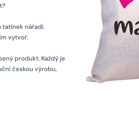
t?
tatínek nářadí.
im vytvoř.
obený produkt. Každý je
ruční českou výrobu,
.