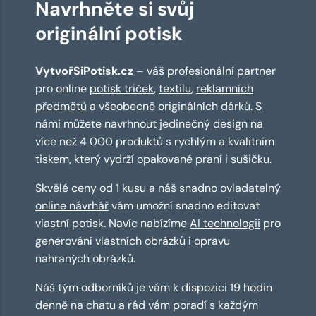
Navrhněte si svůj
originální potisk
VytvořSiPotisk.cz
– váš profesionální partner
pro online
potisk triček
,
textilu
,
reklamních
předmětů
a všeobecně originálních dárků. S
námi můžete navrhnout jedinečný design na
více než 4 000 produktů s rychlým a kvalitním
tiskem, který vydrží opakované praní i sušičku.
Skvělé ceny od 1 kusu a náš snadno ovladatelný
online návrhář
vám umožní snadno editovat
vlastní potisk. Navíc nabízíme
AI technologii
pro
generování vlastních obrázků i opravu
nahraných obrázků.
Náš tým odborníků je vám k dispozici 19 hodin
denně na chatu a rád vám poradí s každým