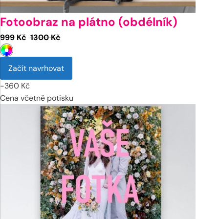
Fotoobraz na plátno (obdélník)
Aktuální
Původní
999
Kč
1300
Kč
cena
cena
je:
byla:
Začít navrhovat
999 Kč.
1300 Kč.
-
360
Kč
Cena včetně potisku