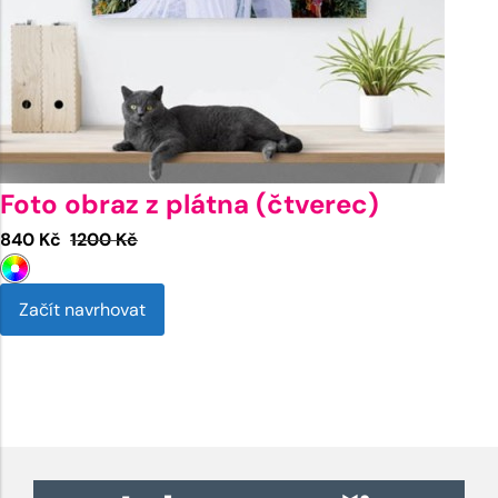
Foto obraz z plátna (čtverec)
Aktuální
Původní
840
Kč
1200
Kč
cena
cena
je:
byla:
Začít navrhovat
840 Kč.
1200 Kč.