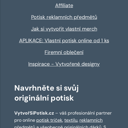
Affiliate
Potisk reklamních předmětů
Jak si vytvořit vlastní merch
APLIKACE: Vlastní potisk online od 1 ks
Firemní oblečení
Inspirace - Vytvořené designy
Navrhněte si svůj
originální potisk
VytvořSiPotisk.cz
– váš profesionální partner
pro online
potisk triček
,
textilu
,
reklamních
předmětů
a všeobecně originálních dárků. S