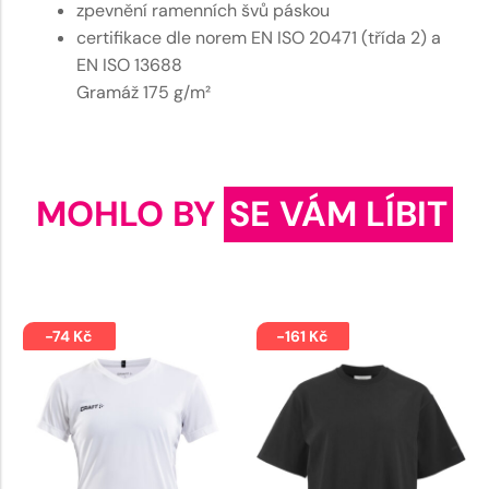
zpevnění ramenních švů páskou
certifikace dle norem EN ISO 20471 (třída 2) a
EN ISO 13688
Gramáž 175 g/m²
MOHLO BY
SE VÁM LÍBIT
-74 Kč
-161 Kč