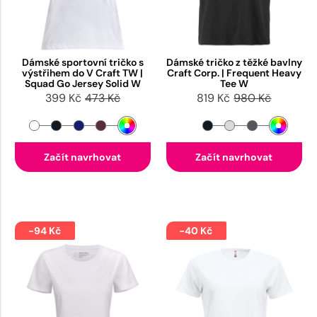
Dámské sportovní tričko s
Dámské tričko z těžké bavlny
výstřihem do V Craft TW |
Craft Corp. | Frequent Heavy
Squad Go Jersey Solid W
Tee W
399 Kč
473 Kč
819 Kč
980 Kč
Začít navrhovat
Začít navrhovat
-94 Kč
-40 Kč