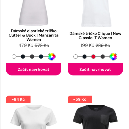
Dámské elastické tričko
Dámské tričko Clique | New
Cutter & Buck | Manzanita
Classic-T Women
Women
479 Kč
573 Kč
199 Kč
239 Kč
Začít navrhovat
Začít navrhovat
-94 Kč
-59 Kč