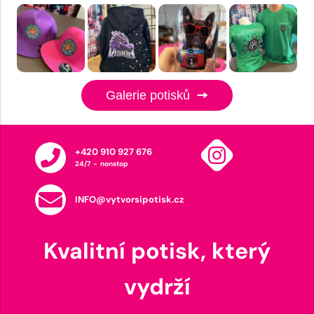
Galerie potisků
+420 910 927 676
24/7 - nonstop
INFO@vytvorsipotisk.cz
Kvalitní potisk, který
vydrží