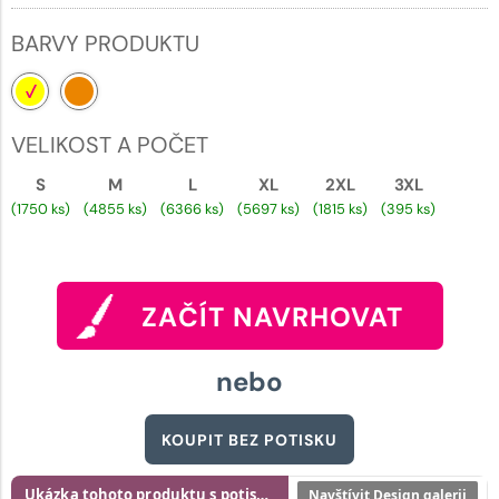
BARVY PRODUKTU
VELIKOST A POČET
S
M
L
XL
2XL
3XL
(1750 ks)
(4855 ks)
(6366 ks)
(5697 ks)
(1815 ks)
(395 ks)
ZAČÍT NAVRHOVAT
nebo
KOUPIT BEZ POTISKU
Ukázka tohoto produktu s potiskem
Navštívit Design galerii