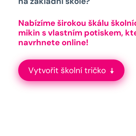
na základní škole?
Nabízíme širokou škálu školní
mikin s vlastním potiskem, kt
navrhnete online!
Vytvořit školní tričko