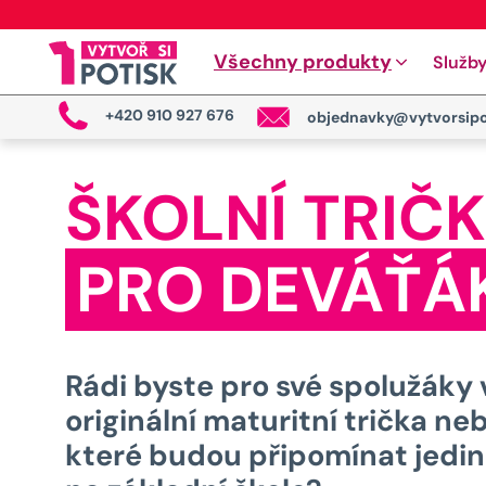
Všechny produkty
Služb
+420 910 927 676
objednavky@vytvorsipo
ŠKOLNÍ TRIČ
PRO DEVÁŤÁ
Rádi byste pro své spolužáky v
originální maturitní trička ne
které budou připomínat jedin