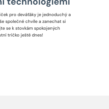
mi technologiemi
riček pro deváťáky je jednoduchý a
aše společné chvíle a zanechat si
ojte se k stovkám spokojených
tní tričko ještě dnes!