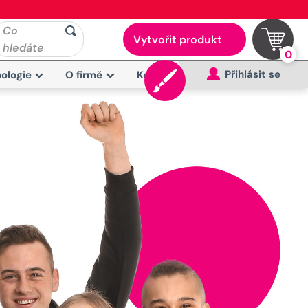
Co
Vytvořit produkt
hledáte
0
Přihlásit se
ologie
O firmě
Kontakt