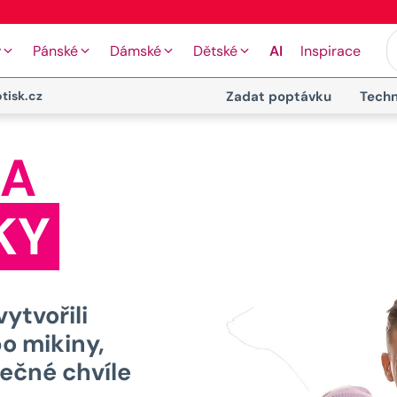
🖨️ Moderní tiskové technologie
y
Pánské
Dámské
Dětské
AI
Inspirace
tisk.cz
Zadat poptávku
Techn
KA
KY
ytvořili
bo mikiny,
ečné chvíle