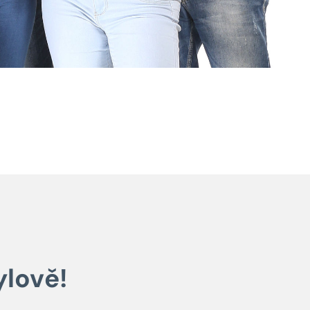
ylově!