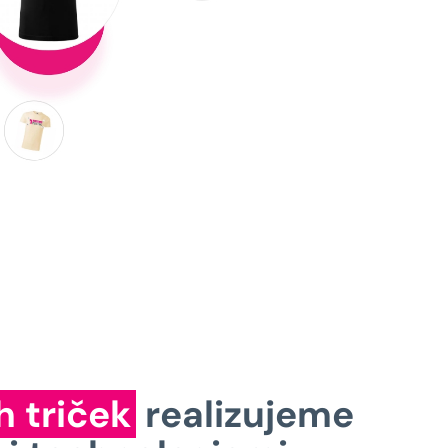
h triček
realizujeme