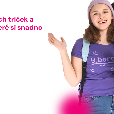
ch triček a
eré si snadno