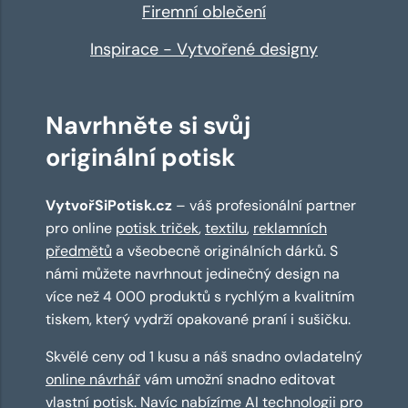
Firemní oblečení
Inspirace - Vytvořené designy
Navrhněte si svůj
originální potisk
VytvořSiPotisk.cz
– váš profesionální partner
pro online
potisk triček
,
textilu
,
reklamních
předmětů
a všeobecně originálních dárků. S
námi můžete navrhnout jedinečný design na
více než 4 000 produktů s rychlým a kvalitním
tiskem, který vydrží opakované praní i sušičku.
Skvělé ceny od 1 kusu a náš snadno ovladatelný
online návrhář
vám umožní snadno editovat
vlastní potisk. Navíc nabízíme
AI technologii
pro