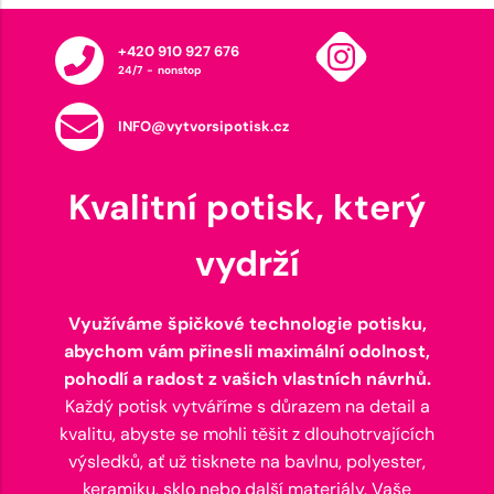
+420 910 927 676
24/7 - nonstop
INFO@vytvorsipotisk.cz
Kvalitní potisk, který
vydrží
Využíváme špičkové technologie potisku,
abychom vám přinesli maximální odolnost,
pohodlí a radost z vašich vlastních návrhů.
Každý potisk vytváříme s důrazem na detail a
kvalitu, abyste se mohli těšit z dlouhotrvajících
výsledků, ať už tisknete na bavlnu, polyester,
keramiku, sklo nebo další materiály. Vaše