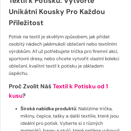
Textil k Potisku: Vytvořte
Unikátní Kousky Pro Každou
Příležitost
Potisk na textil je skvělým způsobem, jak přidat
osobitý nádech jakémukoli oblečení nebo textilním
výrobkům. Ať už potřebujete trička pro firemní akci,
sportovní dresy, nebo chcete vytvořit vlastní kolekci
oblečení, kvalitní textil k potisku je základem
úspěchu.
Proč Zvolit Náš
Textil k Potisku od 1
kusu
?
Široká nabídka produktů
: Nabízíme trička,
mikiny, čepice, tašky a další textilie, které jsou
ideální pro potisk. Vyberte si z různých
materiálů, barev a stylů, které nejlépe vyhovují