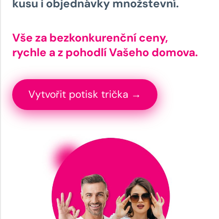
kusu i objednávky množstevní.
Vše za bezkonkurenční ceny,
rychle a z pohodlí Vašeho domova.
Vytvořit potisk trička →