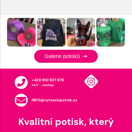
Galerie potisků
+420 910 927 676
24/7 - nonstop
INFO@vytvorsipotisk.cz
Kvalitní potisk, který