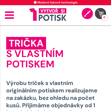
⭐ 4.9 na Google za posledních 30 dní
0
TRIČKA
S VLASTNÍM
POTISKEM
Výrobu triček s vlastním
originálním potiskem realizujeme
na zakázku, bez ohledu na počet
kusů. Přijímáme objednávky od 1