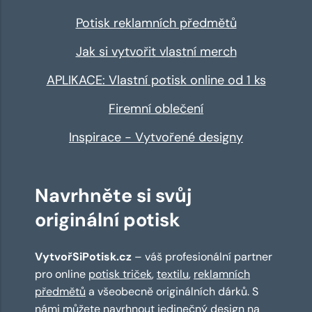
Potisk reklamních předmětů
Jak si vytvořit vlastní merch
APLIKACE: Vlastní potisk online od 1 ks
Firemní oblečení
Inspirace - Vytvořené designy
Navrhněte si svůj
originální potisk
VytvořSiPotisk.cz
– váš profesionální partner
pro online
potisk triček
,
textilu
,
reklamních
předmětů
a všeobecně originálních dárků. S
námi můžete navrhnout jedinečný design na