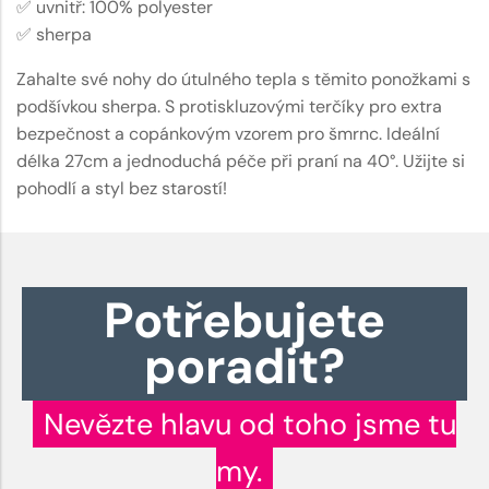
✅ uvnitř: 100% polyester
✅ sherpa
Zahalte své nohy do útulného tepla s těmito ponožkami s
podšívkou sherpa. S protiskluzovými terčíky pro extra
bezpečnost a copánkovým vzorem pro šmrnc. Ideální
délka 27cm a jednoduchá péče při praní na 40°. Užijte si
pohodlí a styl bez starostí!
Potřebujete
poradit?
Nevězte hlavu od toho jsme tu
my.