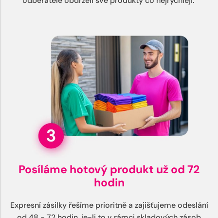
odběratelé obdrželi své produkty co nejrychleji.
Posíláme hotový produkt už od 72
hodin
Expresní zásilky řešíme prioritně a zajišťujeme odeslání
od 48 - 72 hodin, je-li to v rámci skladových zásob