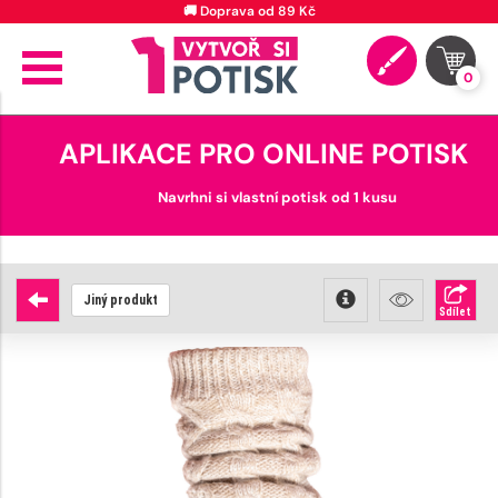
🚚 Doprava od 89 Kč
0
APLIKACE PRO ONLINE POTISK
Navrhni si vlastní potisk od 1 kusu