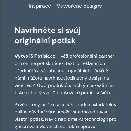
Inspirace - Vytvořené designy
Navrhněte si svůj
originální potisk
VytvořSiPotisk.cz
– váš profesionální partner
pro online
potisk triček
,
textilu
,
reklamních
předmětů
a všeobecně originálních dárků. S
námi můžete navrhnout jedinečný design na
více než 4 000 produktů s rychlým a kvalitním
tiskem, který vydrží opakované praní i sušičku.
Skvělé ceny od 1 kusu a náš snadno ovladatelný
online návrhář
vám umožní snadno editovat
vlastní potisk. Navíc nabízíme
AI technologii
pro
generování vlastních obrázků i opravu