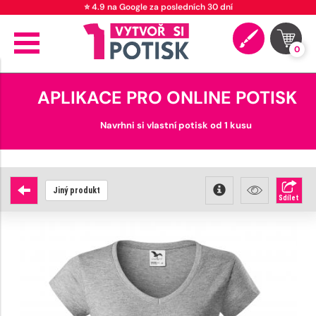
🚚 Doprava od 89 Kč
0
APLIKACE PRO ONLINE POTISK
Navrhni si vlastní potisk od 1 kusu