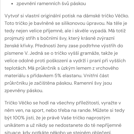
zpevnění ramenních švů páskou
Vytvoř si vlastní originální potisk na dámské tričko Véčko.
Toto tričko je bavlněné se silikonovou úpravou. Na těle je
tedy nejen velice příjemné, ale i skvěle vypadá. Má totiž
projmutý střih s bočními švy, který krásně zvýrazní
ženské křivky. Přednosti ženy zase podtrhne výstřih do
písmene V. Jedná se o tričko vyšší gramáže, takže je
velice odolné proti poškození a vydrží i praní při vyšších
teplotách. Má průkrčník s úzkým lemem z vrchového
materiálu s přídavkem 5% elastanu. Vnitřní část
průkrčníku je začištěna páskou. Ramenní švy jsou
zpevněny páskou.
Tričko Véčko se hodí na všechny příležitosti, vyražte v
něm ven, na sport, nebo třeba na rande. Můžete si tedy
být 100% jisti, že je právě Vaše tričko naprostým
unikátem a už nikdy se nedostanete do té nepříjemné
situace, kdy potkáte někoho ve stejném oblečení.