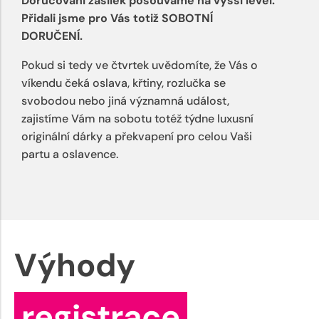
Doručování zásilek posouváme na vyšší level.
Přidali jsme pro Vás totiž SOBOTNÍ
DORUČENÍ.
Pokud si tedy ve čtvrtek uvědomíte, že Vás o
víkendu čeká oslava, křtiny, rozlučka se
svobodou nebo jiná významná událost,
zajistíme Vám na sobotu totéž týdne luxusní
originální dárky a překvapení pro celou Vaši
partu a oslavence.
Výhody
registrace