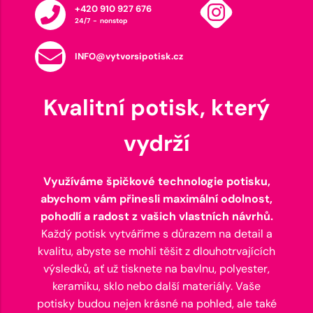
+420 910 927 676
24/7 - nonstop
INFO@vytvorsipotisk.cz
Kvalitní potisk, který
vydrží
Využíváme špičkové technologie potisku,
abychom vám přinesli maximální odolnost,
pohodlí a radost z vašich vlastních návrhů.
Každý potisk vytváříme s důrazem na detail a
kvalitu, abyste se mohli těšit z dlouhotrvajících
výsledků, ať už tisknete na bavlnu, polyester,
keramiku, sklo nebo další materiály. Vaše
potisky budou nejen krásné na pohled, ale také