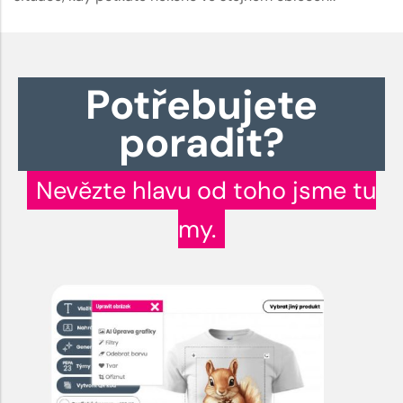
Potřebujete
poradit?
Nevězte hlavu od toho jsme tu
my.