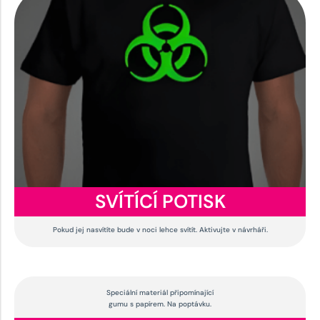
SVÍTÍCÍ POTISK
Pokud jej nasvítíte bude v noci lehce svítít. Aktivujte v návrháři.
Speciální materiál připomínající
gumu s papírem. Na poptávku.