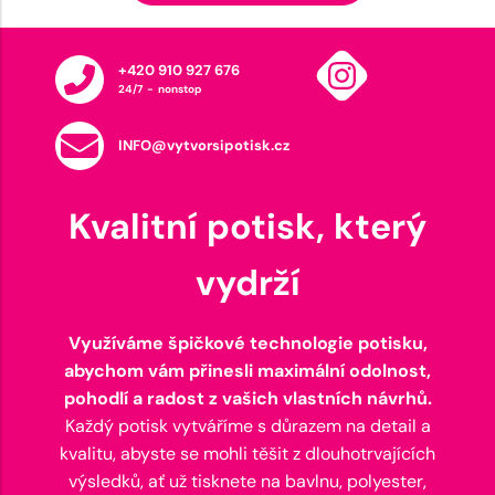
+420 910 927 676
24/7 - nonstop
INFO@vytvorsipotisk.cz
Kvalitní potisk, který
vydrží
Využíváme špičkové technologie potisku,
abychom vám přinesli maximální odolnost,
pohodlí a radost z vašich vlastních návrhů.
Každý potisk vytváříme s důrazem na detail a
kvalitu, abyste se mohli těšit z dlouhotrvajících
výsledků, ať už tisknete na bavlnu, polyester,