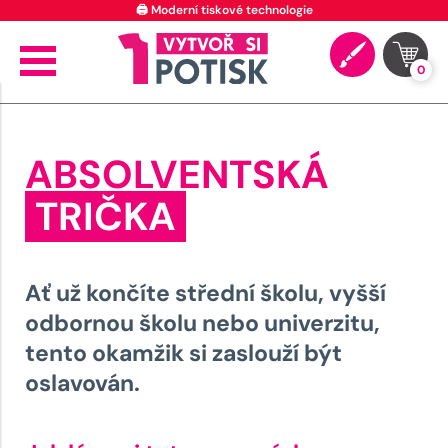
⭐ 4.9 na Google za posledních 30 dní
0
ABSOLVENTSKÁ
TRIČKA
Ať už končíte střední školu, vyšší
odbornou školu nebo univerzitu,
tento okamžik si zaslouží být
oslavován.