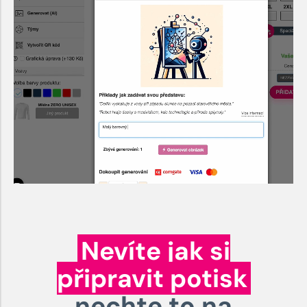
Nevíte jak si
připravit potisk
nechte to na