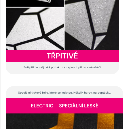
TŘPITIVÉ
Potřpitíme celý váš potisk. Lze zapnout přímo v návrháři.
Speciální tiskové folie, které se lesknou. Několik barev, na poptávku.
ELECTRIC – SPECIÁLNÍ LESKÉ