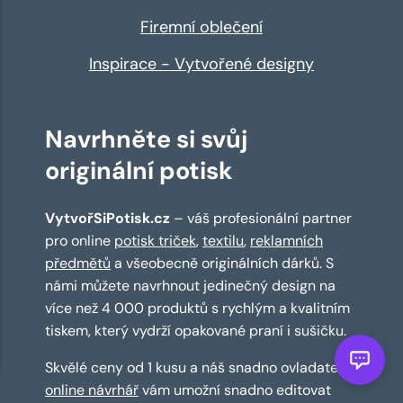
Firemní oblečení
Inspirace - Vytvořené designy
Navrhněte si svůj
originální potisk
VytvořSiPotisk.cz
– váš profesionální partner
pro online
potisk triček
,
textilu
,
reklamních
předmětů
a všeobecně originálních dárků. S
námi můžete navrhnout jedinečný design na
více než 4 000 produktů s rychlým a kvalitním
tiskem, který vydrží opakované praní i sušičku.
Skvělé ceny od 1 kusu a náš snadno ovladatelný
online návrhář
vám umožní snadno editovat