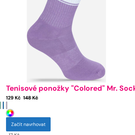
Tenisové ponožky "Colored" Mr. Soc
Aktuální
Původní
129
Kč
148
Kč
cena
cena
je:
byla:
129 Kč.
148 Kč.
Začít navrhovat