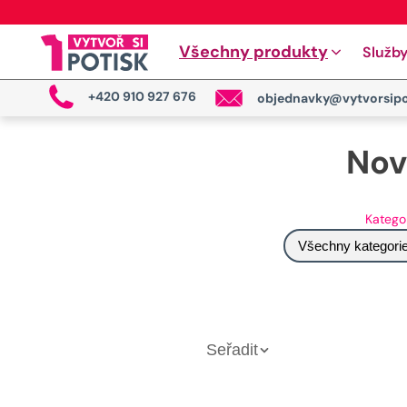
Všechny produkty
Služb
+420 910 927 676
objednavky@vytvorsipo
Nov
Katego
Všechny kategori
Seřadit