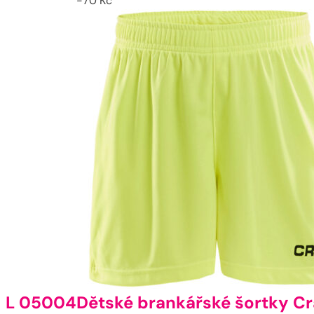
-
70
Kč
| L 05004
Dětské brankářské šortky Cr