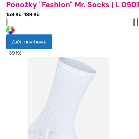
Ponožky "Fashion" Mr. Socks | L 050
Aktuální
Původní
159
Kč
189
Kč
cena
cena
je:
byla:
159 Kč.
189 Kč.
Začít navrhovat
-
39
Kč