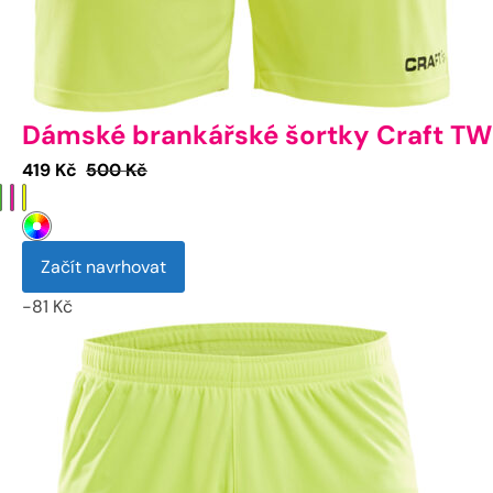
Dámské brankářské šortky Craft TW
Aktuální
Původní
419
Kč
500
Kč
cena
cena
je:
byla:
419 Kč.
500 Kč.
Začít navrhovat
-
81
Kč