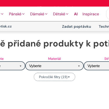
🖨️ Moderní tiskové technologie
y
Pánské
Dámské
Dětské
AI
Inspirace
tisk.cz
Zadat poptávku
Techn
ě přidané produkty k pot
rie
Materiál
Stř
e
Vyberte
Vyberte
Pokročilé filtry (19)
▼