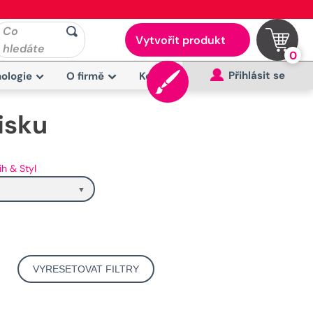
Co
Vytvořit produkt
hledáte
0
Přihlásit se
ologie
O firmě
Kontakt
isku
ih & Styl
VYRESETOVAT FILTRY