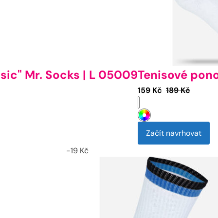
sic" Mr. Socks | L 05009
Tenisové pono
Aktuální
Původní
159
Kč
189
Kč
cena
cena
je:
byla:
159 Kč.
189 Kč.
Začít navrhovat
-
19
Kč