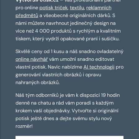
pro online
potisk triček
,
textilu
,
reklamních
předmětů
a všeobecně originálních dárků. S
námi můžete navrhnout jedinečný design na
více než 4 000 produktů s rychlým a kvalitním
tiskem, který vydrží opakované praní i sušičku.
Skvělé ceny od 1 kusu a náš snadno ovladatelný
online návrhář
vám umožní snadno editovat
vlastní potisk. Navíc nabízíme
AI technologii
pro
generování vlastních obrázků i opravu
nahraných obrázků.
Náš tým odborníků je vám k dispozici 19 hodin
denně na chatu a rád vám poradí s každým
krokem vaší objednávky. Vytvořte si originální
potisk ještě dnes a dejte svému stylu nový
rozměr!