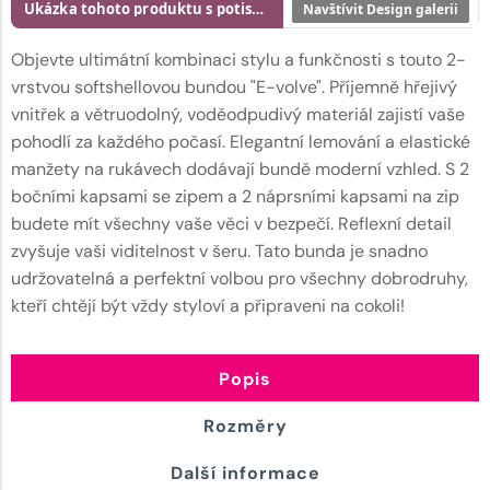
Ukázka tohoto produktu s potiskem
Navštívit Design galerii
Objevte ultimátní kombinaci stylu a funkčnosti s touto 2-
vrstvou softshellovou bundou "E-volve". Příjemně hřejivý
vnitřek a větruodolný, voděodpudivý materiál zajistí vaše
pohodlí za každého počasí. Elegantní lemování a elastické
manžety na rukávech dodávají bundě moderní vzhled. S 2
bočními kapsami se zipem a 2 náprsními kapsami na zip
budete mít všechny vaše věci v bezpečí. Reflexní detail
zvyšuje vaši viditelnost v šeru. Tato bunda je snadno
udržovatelná a perfektní volbou pro všechny dobrodruhy,
kteří chtějí být vždy styloví a připraveni na cokoli!
Popis
Rozměry
Další informace