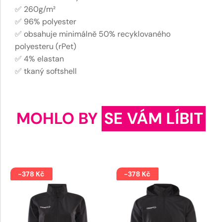
✅ 260g/m²
✅ 96% polyester
✅ obsahuje minimálně 50% recyklovaného
polyesteru (rPet)
✅ 4% elastan
✅ tkaný softshell
MOHLO BY
SE VÁM LÍBIT
-378 Kč
-378 Kč