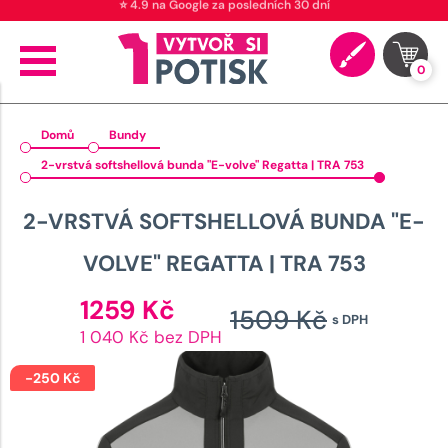
⭐ 4.9 na Google za posledních 30 dní
0
Domů
Bundy
2-vrstvá softshellová bunda "E-volve" Regatta | TRA 753
2-VRSTVÁ SOFTSHELLOVÁ BUNDA "E-
VOLVE" REGATTA | TRA 753
Aktuální
1259
Kč
1509
Kč
s DPH
cena
Původ
1 040 Kč bez DPH
je:
cena
1259 Kč.
-
250
Kč
byla: