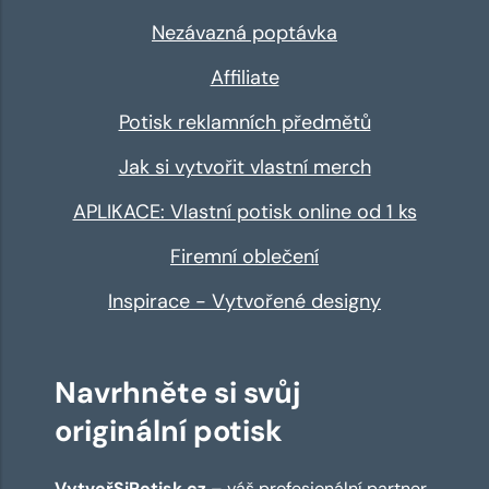
Nezávazná poptávka
Affiliate
Potisk reklamních předmětů
Jak si vytvořit vlastní merch
APLIKACE: Vlastní potisk online od 1 ks
Firemní oblečení
Inspirace - Vytvořené designy
Navrhněte si svůj
originální potisk
VytvořSiPotisk.cz
– váš profesionální partner