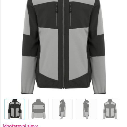
1509 K
Množstevní slevy