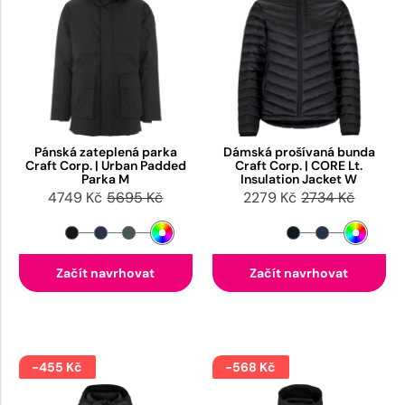
Pánská zateplená parka
Dámská prošívaná bunda
Craft Corp. | Urban Padded
Craft Corp. | CORE Lt.
Parka M
Insulation Jacket W
4749 Kč
5695 Kč
2279 Kč
2734 Kč
Začít navrhovat
Začít navrhovat
-455 Kč
-568 Kč