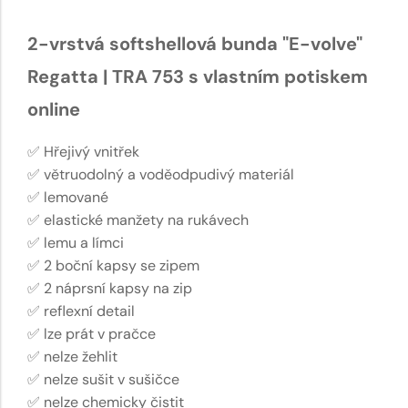
2-vrstvá softshellová bunda "E-volve"
Regatta | TRA 753 s vlastním potiskem
online
✅ Hřejivý vnitřek
✅ větruodolný a voděodpudivý materiál
✅ lemované
✅ elastické manžety na rukávech
✅ lemu a límci
✅ 2 boční kapsy se zipem
✅ 2 náprsní kapsy na zip
✅ reflexní detail
✅ lze prát v pračce
✅ nelze žehlit
✅ nelze sušit v sušičce
✅ nelze chemicky čistit