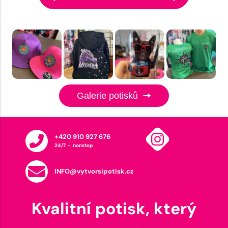
Galerie potisků
+420 910 927 676
24/7 - nonstop
INFO@vytvorsipotisk.cz
Kvalitní potisk, který