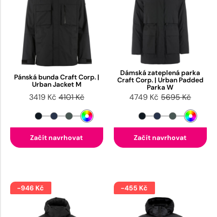
Dámská zateplená parka
Pánská bunda Craft Corp. |
Craft Corp. | Urban Padded
Urban Jacket M
Parka W
3419 Kč
4101 Kč
4749 Kč
5695 Kč
Začít navrhovat
Začít navrhovat
-946 Kč
-455 Kč